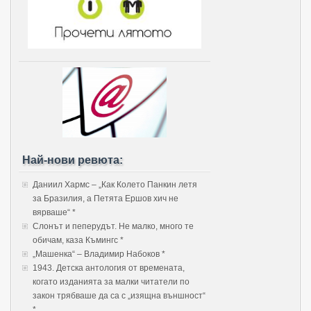
Най-нови ревюта:
Даниил Хармс – „Как Колето Панкин летя
за Бразилия, а Петята Ершов хич не
вярваше“ *
Слонът и пеперудът. Не малко, много те
обичам, каза Къмингс *
„Машенка“ – Владимир Набоков *
1943. Детска антология от времената,
когато изданията за малки читатели по
закон трябваше да са с „изящна външност“
*