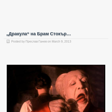
„Дракула“ на Брам Стокър…
Posted by
Преслав Ганев
on March 9, 2013