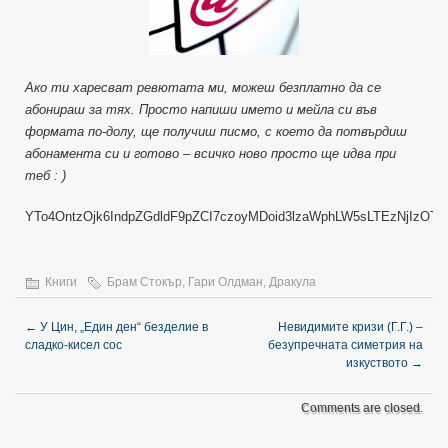
Ако ти харесват ревютата ми, можеш безплатно да се
абонираш за тях. Просто напиши името и мейла си във
формата по-долу, ще получиш писмо, с което да потвърдиш
абонамента си и готово – всичко ново просто ще идва при
теб : )
YTo4OntzOjk6IndpZGdldF9pZCI7czoyMDoid3lzaWphLW5sLTEzNjIz
Книги
Брам Стокър
,
Гари Олдман
,
Дракула
←
У Цин, „Един ден“ безделие в
Невидимите кризи (Г.Г.) –
сладко-кисел сос
безупречната симетрия на
изкуството
→
Comments are closed.