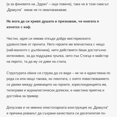
(а за феновете на „Здрач“ – още повече), така че в този смисъл
„Дракула“ никак не го омаловажавам.
Не мога да си кривя душата и признавам, че книгата я
изчетох с кеф.
Честно, идея си нямам откъде дойде мистериозното
удоволствие от прочита. Нито героите ме впечатлиха с нещо
(най-малкото с дълбочина), нито действието беше достатъчно
интензивно, за да поддържа тръпка, нито пък Стокър е майстор
на перото, та да му се дивя на стила.
Структурата обаче си струва да се види – не че е единствена по
рода си или нещо такова, но лекотата, с която повествованието
се движи между дневниците на героите, кореспонденцията им,
телеграми и журналистически дописки, е наистина приятна и
достойна за пример.
Допускам и че именно епистоларната конструкция на „Дракула“
е причина романът да съхрани качествата си десетилетия по-