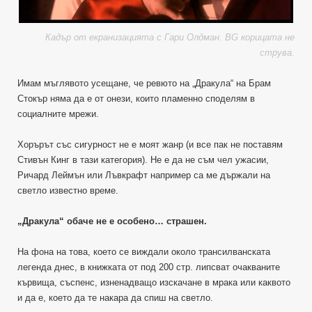
Кадър от екранизацията с Гари Олдман. BG корицата не
струва.
Имам мъглявото усещане, че ревюто на „Дракула“ на Брам
Стокър няма да е от онези, които пламенно споделям в
социалните мрежи.
Хорърът със сигурност не е моят жанр (и все пак не поставям
Стивън Кинг в тази категория). Не е да не съм чел ужасии,
Ричард Леймън или Лъвкрафт например са ме държали на
светло известно време.
„Дракула“ обаче не е особено… страшен.
На фона на това, което се виждали около трансилванската
легенда днес, в книжката от под 200 стр. липсват очакваните
кървища, съспенс, изненадващо изскачане в мрака или каквото
и да е, което да те накара да спиш на светло.