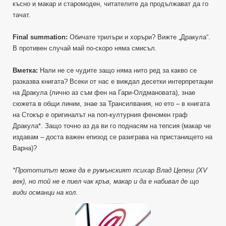
късно и макар и старомоден, читателите да продължават да го
тачат.
Final summation:
Обичате трилъри и хоръри? Вижте „Дракула“.
В противен случай май по-скоро няма смисъл.
Вметка:
Нали не се чудите защо няма нито ред за какво се
разказва книгата? Всеки от нас е виждал десетки интерпретации
на Дракула (лично аз съм фен на Гари-Олдмановата), знае
сюжета в общи линии, знае за Трансилвания, но ето – в книгата
на Стокър е оригиналът на поп-културния феномен граф
Дракула*. Защо точно аз да ви го поднасям на тепсия (макар че
издавам – доста важен епизод се разиграва на пристанището на
Варна)?
*Прототипът може да е румънският психар Влад Цепеш (XV
век), но той не е пиел чак кръв, макар и да е набивал де що
види османци на кол.