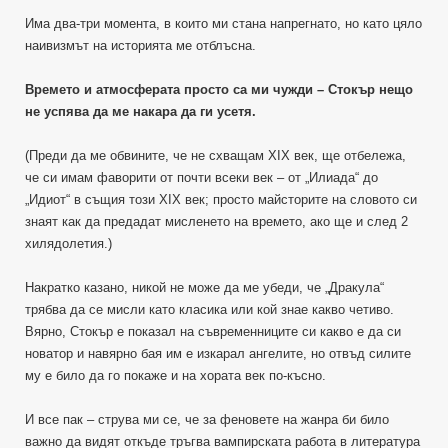
Има два-три момента, в които ми стана напрегнато, но като цяло
наивизмът на историята ме отблъсна.
Времето и атмосферата просто са ми чужди – Стокър нещо
не успява да ме накара да ги усетя.
(Преди да ме обвините, че не схващам XIX век, ще отбележа,
че си имам фаворити от почти всеки век – от „Илиада“ до
„Идиот“ в същия този XIX век; просто майсторите на словото си
знаят как да предадат мисленето на времето, ако ще и след 2
хилядолетия.)
Накратко казано, никой не може да ме убеди, че „Дракула“
трябва да се мисли като класика или кой знае какво четиво.
Вярно, Стокър е показал на съвременниците си какво е да си
новатор и навярно бая им е изкарал ангелите, но отвъд силите
му е било да го покаже и на хората век по-късно.
И все пак – струва ми се, че за феновете на жанра би било
важно да видят откъде тръгва вампирската работа в литература