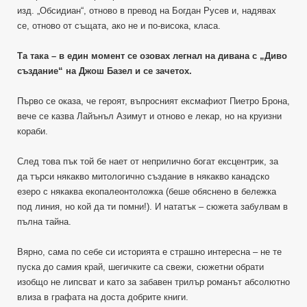
изд. „Обсидиан“, отново в превод на Богдан Русев и, надявах
се, отново от същата, ако не и по-висока, класа.
Та така – в един момент се озовах легнал на дивана с „Диво
създание“ на Джош Базел и се зачетох.
Първо се оказа, че героят, въпросният ексмафиот Пиетро Брона,
вече се казва Лайънъл Азимут и отново е лекар, но на круизни
кораби.
След това пък той бе нает от неприлично богат ексцентрик, за
да търси някакво митологично създание в някакво канадско
езеро с някаква екопалеонтоложка (беше обяснено в бележка
под линия, но кой да ти помни!). И нататък – сюжета забулвам в
пълна тайна.
Вярно, сама по себе си историята е страшно интересна – не те
пуска до самия край, шегичките са свежи, сюжетни обрати
изобщо не липсват и като за забавен трилър романът абсолютно
влиза в графата на доста добрите книги.