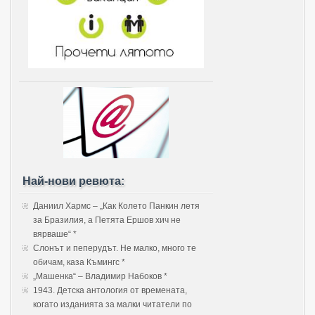
Най-нови ревюта:
Даниил Хармс – „Как Колето Панкин летя
за Бразилия, а Петята Ершов хич не
вярваше“ *
Слонът и пеперудът. Не малко, много те
обичам, каза Къмингс *
„Машенка“ – Владимир Набоков *
1943. Детска антология от времената,
когато изданията за малки читатели по