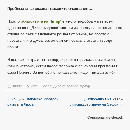
Проблемът се оказват високите очаквания…
Просто
„Анатомията на Питър“
е много по-добра – във всеки
един аспект. „Диво създание“ може и да я следва по петите и да
отвява по пътя си повечето романи от жанра, но просто с
първата книга Джош Базел сам си поставя летвата твърде
високо.
И все пак – страхотен хумор, перфектен разказвачески стил,
готина история, секси палеонтоложка с алкохолни проблеми и
Сара Пейлин. За нея обаче не казвайте нищо – има си алиби!
Книги
Джош Базел
,
Диво създание
,
хумор
←
Кой уби Паломино Молеро?,
„Затворникът на Рая“ –
разплита Льоса
липсващото звено на Сафон
→
Comments are closed.