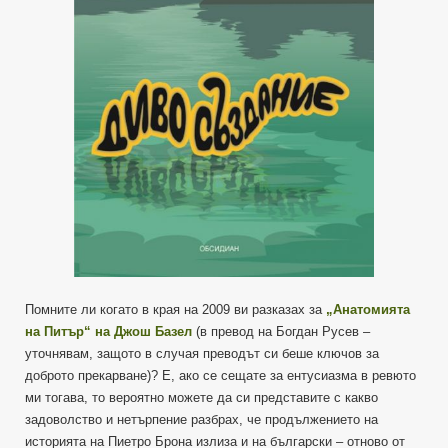
Помните ли когато в края на 2009 ви разказах за
„Анатомията
на Питър“ на Джош Базел
(в превод на Богдан Русев –
уточнявам, защото в случая преводът си беше ключов за
доброто прекарване)? Е, ако се сещате за ентусиазма в ревюто
ми тогава, то вероятно можете да си представите с какво
задоволство и нетърпение разбрах, че продължението на
историята на Пиетро Брона излиза и на български – отново от