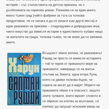
история – със стилистиката на детска приказка, но с
дълбочината на сериозен роман. Разказва се за един много,
много тъжен град (чийто фабрики за тъга са толкова
продуктивни, че се налага и да се изнася към други места) и
един разказвач на приказки – сладкодумен и добродушен мъж,
чието изкуство да измисля истории е единственото хубаво нещо
за жителите на града, толкова тъжен, че не може да си запомни
името.
Всъщност обаче излиза, че разказвачът
Рашид не просто си измисля историите
– той ги черпи от приказното море на
приказките, намиращо се на малък
спътник на Земята, една втора Луна,
която се движи толкова бързо, че
хората не могат да я видят. Морето на
приказките обаче е в опасност, защото
злите чупвали, които мразят словото и
се обричат на клетва за мълчание, се
опитват да запушат исконния извор на