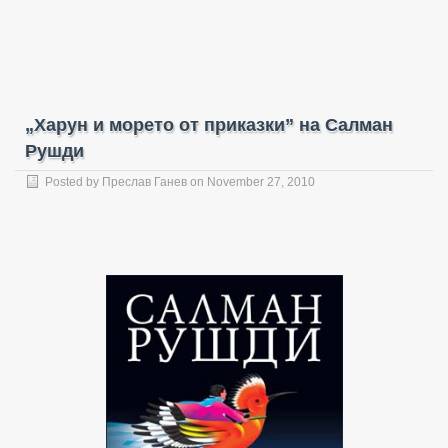
„Харун и морето от приказки” на Салман
Рушди
Posted by
Преслав Ганев
on November 27, 2010