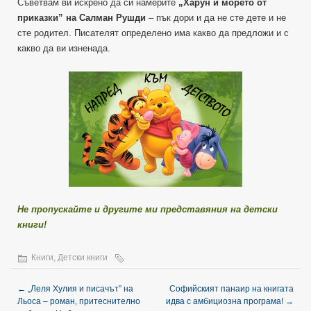
Съветвам ви искрено да си намерите
„Харун и морето от
приказки” на Салман Рушди
– пък дори и да не сте дете и не
сте родител. Писателят определено има какво да предложи и с
какво да ви изненада.
Не пропускайте и другите ми представяния на детски
книги!
Книги
,
Детски книги
←
„Леля Хулия и писачът” на
Софийският панаир на книгата
Льоса – роман, притеснително
идва с амбициозна програма!
→