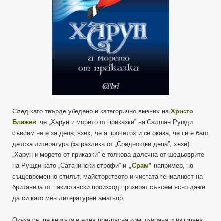
След като твърде убедено и категорично вмених на
Христо
Блажев
, че „Харун и морето от приказки” на Салшан Рушди
съвсем не е за деца, взех, че я прочетох и се оказа, че си е баш
детска литература (за разлика от „Среднощни деца”, хехе).
„Харун и морето от приказки” е толкова далечна от шедьоврите
на Рушди като „Сатанински строфи” и
„Срам”
например, но
същевременно стилът, майсторството и чистата гениалност на
британеца от пакистански произход прозират съвсем ясно даже
да си като мен литературен аматьор.
Оказа се, че книгата е една прекрасна композирана и изпипана