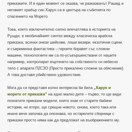
приказките. И в един момент се оказва, че разказвачът Рашид и
неговият храбър син Харун са в центъра на събитията по
спасението на Морето.
Това, което изключително силно впечатлява в историята на
Рушди, е необичайният синтез между класическа арабска
приказка, всички онези шейхове, лоши везири, екзотични сцени,
и съвременна фантастика – героите боравят със сложни
машини, технологиите им са по-усъвършенствани от нашите
например, контролират въртенето на собственото си небесно
тяло с апарати П2СЗО (Просто прекалено сложни за обяснение).
А това доставя убийствено удоволствие.
Мога да си представя колко интересна би била
„Харун и
морето от приказки”
на едно малко дете – първо, то ще види
познатите приказни модели, които знае от старите бабини
истории, но второ, ще срещне новото, онова, което така или
иначе вече започва да опознава, но остарелите сборници с
приказки просто няма как да предложат на въображението му.