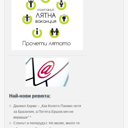
Най-нови ревюта:
Даниил Хармс – „Как Колето Панкин летя
за Бразилия, а Петята Ершов хич не
вярваше“ *
Слонът и пеперудът. Не малко, много те