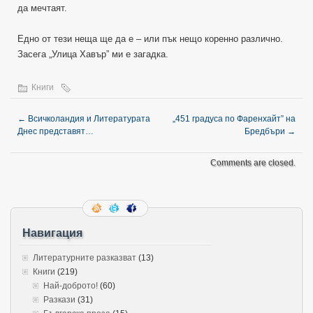
да мечтаят.
Едно от тези неща ще да е – или пък нещо коренно различно.
Засега „Улица Хавър” ми е загадка.
Книги
←
Всичколандия и Литературата
„451 градуса по Фаренхайт” на
Днес представят…
Бредбъри
→
Comments are closed.
Навигация
Литературните разказват
(13)
Книги
(219)
Най-доброто!
(60)
Разкази
(31)