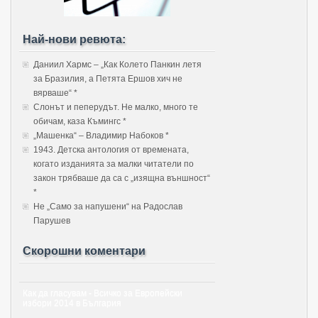
Най-нови ревюта:
Даниил Хармс – „Как Колето Панкин летя
за Бразилия, а Петята Ершов хич не
вярваше“ *
Слонът и пеперудът. Не малко, много те
обичам, каза Къмингс *
„Машенка“ – Владимир Набоков *
1943. Детска антология от времената,
когато изданията за малки читатели по
закон трябваше да са с „изящна външност“
*
Не „Само за напушени“ на Радослав
Парушев
Скорошни коментари
Как да гласувам - Всичко за Европейски
избори 2014 в България