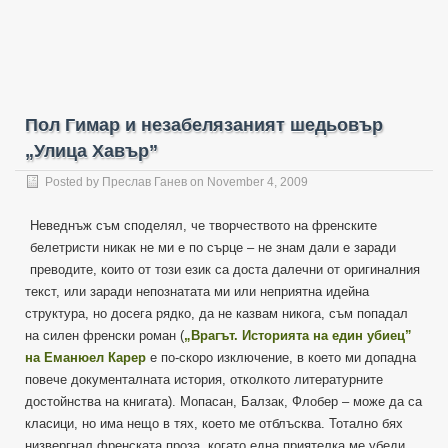
Пол Гимар и незабелязаният шедьовър
„Улица Хавър”
Posted by
Преслав Ганев
on November 4, 2009
Неведнъж съм споделял, че творчеството на френските
белетристи никак не ми е по сърце – не знам дали е заради
преводите, които от този език са доста далечни от оригиналния
текст, или заради непознатата ми или неприятна идейна
структура, но досега рядко, да не казвам никога, съм попадал
на силен френски роман (
„Врагът. Историята на един убиец”
на Еманюел Карер
е по-скоро изключение, в което ми допадна
повече документалната история, отколкото литературните
достойнства на книгата). Мопасан, Балзак, Флобер – може да са
класици, но има нещо в тях, което ме отблъсква. Тотално бях
низвергнал френската проза, когато една приятелка ме убеди