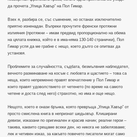
да прочета „Улица Хавър” на Пол Гимар.
Взех я, разбира се, със съмнение, но останах изключително
приятно изненадан. Въпреки прочутите френски протяжни
излияния (протяжни – имам предвид пропорционално на обема
на цялата книжка, който е в има-няма 130-140 странички), Пол
Гимар успя да ме грабне с нещо, което дълго се опитвах да
установя.
Проблемите за случайността, съдбата, безмълвния наблюдател,
вечното разминаване на косъм с любовта и щастието – това са
неща, които непременно правят впечатление у Пол Гимар и
които правят удоволствието от четенето (по време на самото
четене и доста след него) страхотно, но има и още нещо.
Нещото, което е онази брънка, която превръща „Улица Хавър” от
просто смислена книга в непризнат шедьовър. Клиширани
девизи, изказани по оригинален и красив начин; реални герои –
такива, каквито срещаме всеки ден, но никога не забелязваме;
лек и четивен изказ, за какъвто повечето писатели могат само