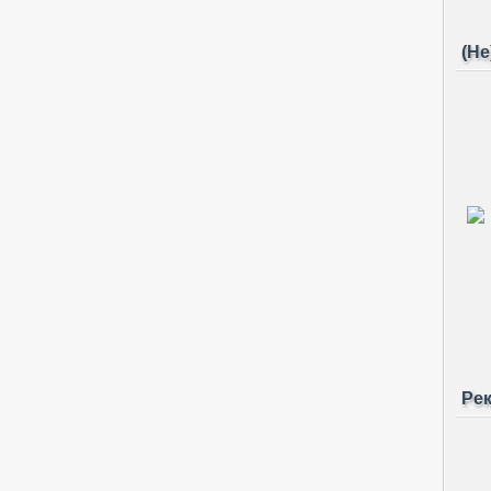
(Не
Ре