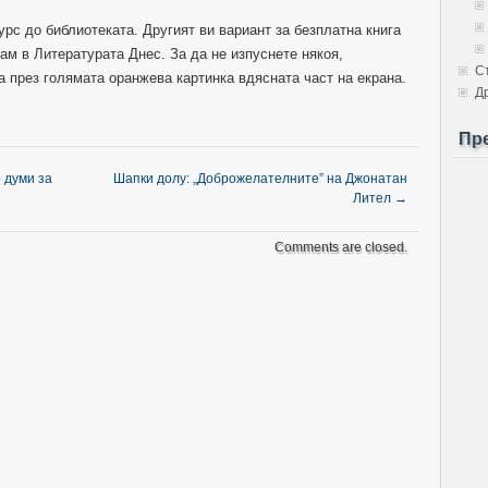
рс до библиотеката. Другият ви вариант за безплатна книга
ам в Литературата Днес. За да не изпуснете някоя,
С
а през голямата оранжева картинка вдясната част на екрана.
Д
Пр
 думи за
Шапки долу: „Доброжелателните” на Джонатан
Лител
→
Comments are closed.