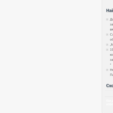
На
Д
з
в
С
об
„
1
к
з
*
Н
П
Ск
Как 
избо