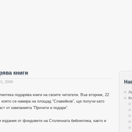
рява книги
На
1, 2009
Л
лиотека подарява книги на своите читатели. Във вторник, 22
К
, която се намира на площад “Славейков”, ще получи като
аст от кампанията “Прочети и подари”.
 издания от фондовете на Столичната библиотека, както и