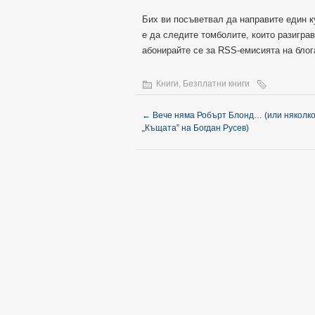
Бих ви посъветвал да направите един ку
е да следите томболите, които разиграв
абонирайте се за RSS-емисията на блог
Книги
,
Безплатни книги
←
Вече няма Робърт Блонд… (или няколко
„Къщата” на Богдан Русев)