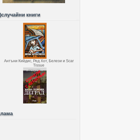
)случайни книги
клама