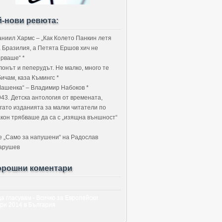
й-нови ревюта:
аниил Хармс – „Как Колето Панкин летя
а Бразилия, а Петята Ершов хич не
ярваше“ *
лонът и пеперудът. Не малко, много те
ичам, каза Къмингс *
Машенка“ – Владимир Набоков *
943. Детска антология от времената,
огато изданията за малки читатели по
акон трябваше да са с „изящна външност“
е „Само за напушени“ на Радослав
арушев
орошни коментари
да гласувам - Всичко за Европейски
ри 2014 в България