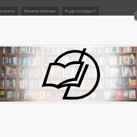
исането
Книжни блогове
Къде попадна?