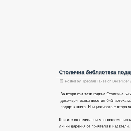
Столична библиотека пода
Posted by
Преслав Ганев
on December 2
За втори път тази година Столична биб
декември, всеки посетил библиотеката
подарък книга. Инициативата е втора ч
Книгите са отчислени многоекземплярни
лични дарения от приятели и издатели.