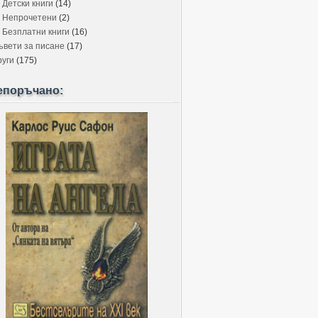
Детски книги
(14)
Непрочетени
(2)
Безплатни книги
(16)
ъвети за писане
(17)
руги
(175)
епоръчано: