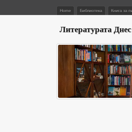
Home
Библиотека
Книга за п
Литературата Днес