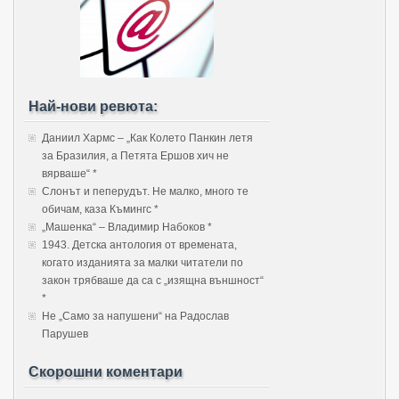
Най-нови ревюта:
Даниил Хармс – „Как Колето Панкин летя
за Бразилия, а Петята Ершов хич не
вярваше“ *
Слонът и пеперудът. Не малко, много те
обичам, каза Къмингс *
„Машенка“ – Владимир Набоков *
1943. Детска антология от времената,
когато изданията за малки читатели по
закон трябваше да са с „изящна външност“
*
Не „Само за напушени“ на Радослав
Парушев
Скорошни коментари