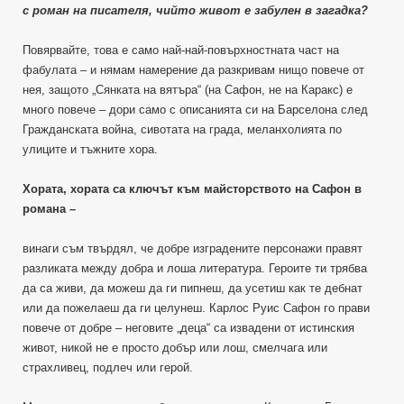
с роман на писателя, чийто живот е забулен в загадка?
Повярвайте, това е само най-най-повърхностната част на
фабулата – и нямам намерение да разкривам нищо повече от
нея, защото „Сянката на вятъра“ (на Сафон, не на Каракс) е
много повече – дори само с описанията си на Барселона след
Гражданската война, сивотата на града, меланхолията по
улиците и тъжните хора.
Хората, хората са ключът към майсторството на Сафон в
романа –
винаги съм твърдял, че добре изградените персонажи правят
разликата между добра и лоша литература. Героите ти трябва
да са живи, да можеш да ги пипнеш, да усетиш как те дебнат
или да пожелаеш да ги целунеш. Карлос Руис Сафон го прави
повече от добре – неговите „деца“ са извадени от истинския
живот, никой не е просто добър или лош, смелчага или
страхливец, подлеч или герой.