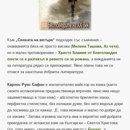
Към
„Сянката на вятъра“
подходих със съмнения –
очакванията бяха не просто високи (
Милена Ташева, Аз чета
),
но и малко противоречиви –
Христо Блажев от Книголандия
почти се е разтекъл в ревюто си за романа
, а вижданията ни
за литература рядко се припокриват. Явно обаче това не се
отнася за
наистина добрата литература
.
Карлос Руис Сафон
е изключителен майстор на езика (както
своите испаноезични предшественици впрочем, явно има нещо
зашеметяващо в този език) – абсолютно брилянтен изказ,
перфектна стилистика, без излишни думи, без нито веднъж дори
да посмееш да си кажеш: „Е, това можеше и малко по-добре да
се изкаже.“ Затова огромна заслуга има и вероятно най-добрата
преводачка от испански език на български – Светла Христова
(да, това името, свързвано на първо място с
Борхес
, а,