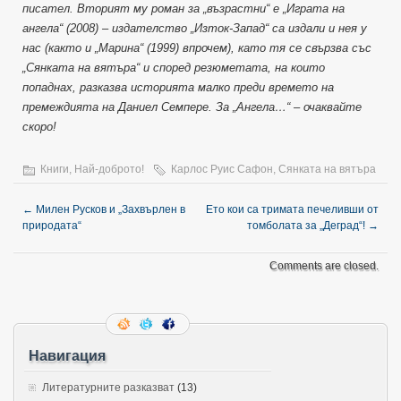
писател. Вторият му роман за „възрастни“ е „Играта на
ангела“ (2008) – издателство „Изток-Запад“ са издали и нея у
нас (както и „Марина“ (1999) впрочем), като тя се свързва със
„Сянката на вятъра“ и според резюметата, на които
попаднах, разказва историята малко преди времето на
премеждията на Даниел Семпере. За „Ангела…“ – очаквайте
скоро!
Книги
,
Най-доброто!
Карлос Руис Сафон
,
Сянката на вятъра
←
Милен Русков и „Захвърлен в
Ето кои са тримата печеливши от
природата“
томболата за „Деград“!
→
Comments are closed.
Навигация
Литературните разказват
(13)