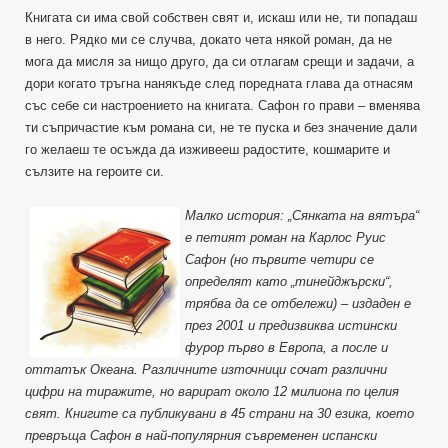
Книгата си има свой собствен свят и, искаш или не, ти попадаш
в него. Рядко ми се случва, докато чета някой роман, да не
мога да мисля за нищо друго, да си отлагам срещи и задачи, а
дори когато тръгна нанякъде след поредната глава да отнасям
със себе си настроението на книгата. Сафон го прави – вменява
ти съпричастие към романа си, не те пуска и без значение дали
го желаеш те осъжда да изживееш радостите, кошмарите и
сълзите на героите си.
Малко история: „Сянката на вятъра“
е петият роман на Карлос Руис
Сафон (но първите четири се
определят като „тинейджърски“,
трябва да се отбележи) – издаден е
през 2001 и предизвиква истински
фурор първо в Европа, а после и
оттатък Океана. Различните източници сочат различни
цифри на тиражите, но варират около 12 милиона по целия
свят. Книгите са публикувани в 45 страни на 30 езика, което
превръща Сафон в най-популярния съвременен испански