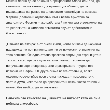
Можеш лесно да се влюбиш в прекрасните Клара или Беа, да
съжалиш стария книжар, да мразиш, да обичаш, да се
възхищаваш например на словесните каламбури на зевзека
Фермин (пламенни адмирации към Светла Христова за
диалозите с Фермин – ако работата ѝ по книгата е великолепна,
то репликите на жилавия симпатяга звучат действително
божествено!).
„Сянката на вятъра“ е от онези книги, които обичам да наричам
парадоксални по причини далечни от приеманите значения на
това понятие. От една страна трескаво отгръщаш страниците и
търсиш какво ще се случи нататък, нямаш търпение да
получаваш още и още завръзки и развръзки от чудесните
истории на Сафон. От друга обаче всяка страница, всяко
отделно изреченийце носи силна наслада – покорява те и,
честна дума, иска ти се да препрочиташ някои части отново и
отново без изобщо да ти омръзват.
Най-силното качество на „Сянката на вятъра“ като че ли е
нейната атмосфера.