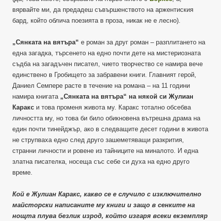
вярвайте ми, да предадеш съвършенството на аржентиския
бард, който облича поезията в проза, никак не е лесно).
„Сянката на вятъра“
е роман за друг роман – разплитането на
една загадка, търсенето на едно почти дете на мистериозната
съдба на загадъчен писател, чието творчество се намира вече
единствено в Гробището за забравени книги. Главният герой,
Даниел Семпере расте в течение на романа – на 11 години
намира книгата
„Сянката на вятъра“ на някой си Жулиан
Каракс
и това променя живота му. Каракс тотално обсебва
личността му, но това би било обикновена вътрешна драма на
един почти тинейджър, ако в следващите десет години в живота
не струпваха едно след друго зашеметяващи разкрития,
странни личности и ровене из тайниците на миналото. И една
златна писателка, носеща със себе си духа на едно друго
време.
Кой е Жулиан Каракс, какво се е случило с изключително
майсторски написаните му книги и защо в сенките на
нощта плува безлик изрод, който изгаря всеки екземпляр