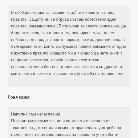
В обобщение, моята позиция е „за“ отменянето на това
правило. Защото ми се струва съвсем естествено едно
правило, заемащо поне 15 страници за своето обяснение, да
бъде отменено, ако пълното му анулиране може да се
побере на два реда. Защото вярвам, че има десетки неща в
българския език, които заслужават повече внимание от едно
изкуствено правило и защото ми е писнало да чета книги с
по двама коректори, творби на университетски
преподаватели и блогове, пълни със съвети и мъдрости, в
които няма и помен от правилната употреба на пълния член.
Роня
казва:
Напълно съм несъгласна!
Първият ми аргумент е, че и на мен ми е писнало от
текстове, където няма и помен от правилната употреба на
пълен член, но именно липсата на правилна употреба ти