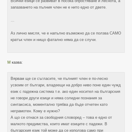
Всички езици се развиват в посока опростяване и леснота, а
запазването на пълния член не е нито едно от двете.
…
Аз лично мисля, че е напълно възможно да се ползва САМО
кратък член и нищо фатално няма да се случи.
М
казва:
Вярвам ще се съгласите, че пълният член е по-лесно
усвоим от българи, владеещи на добро ниво поне един чужд
език с падежна система т.е. ако един носител на българския
не говори други езици и няма солидни познания за
синтаксиса, моментално трябва да бъде отчетен като
неграмотен. Кому е нужно?
А що се отнася за свободния словоред – това е едно от
малкото предимства, които имат езиците с падежи. В
българския език той може да се използва само при