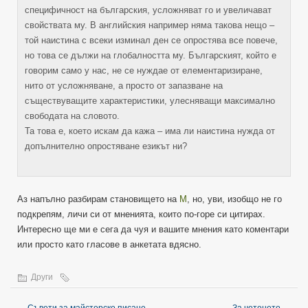
специфичност на българския, усложняват го и увеличават
свойствата му. В английския например няма такова нещо –
той наистина с всеки изминал ден се опростява все повече,
но това се дължи на глобалността му. Българският, който е
говорим само у нас, не се нуждае от елементаризиране,
нито от усложняване, а просто от запазване на
съществуващите характеристики, улесняващи максимално
свободата на словото.
Та това е, което искам да кажа – има ли наистина нужда от
допълнително опростяване езикът ни?
Аз напълно разбирам становището на
М
, но, уви, изобщо не го
подкрепям, личи си от мненията, които по-горе си цитирах.
Интересно ще ми е сега да чуя и вашите мнения като коментари
или просто като гласове в анкетата вдясно.
Други
←
Съвети за майсторско писане
За четенето
→