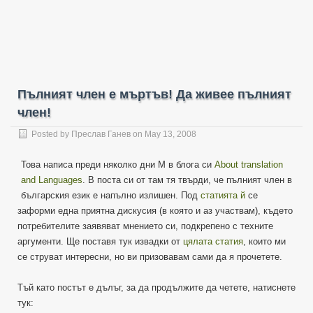
Пълният член е мъртъв! Да живее пълният
член!
Posted by
Преслав Ганев
on May 13, 2008
Това написа преди няколко дни М в блога си
About translation
and Languages
. В поста си от там тя твърди, че пълният член в
българския език е напълно излишен. Под
статията й
се
заформи една приятна дискусия (в която и аз участвам), където
потребителите заявяват мнението си, подкрепено с техните
аргументи. Ще поставя тук извадки от
цялата статия
, които ми
се струват интересни, но ви призовавам сами да я прочетете.
Тъй като постът е дълъг, за да продължите да четете, натиснете
тук: