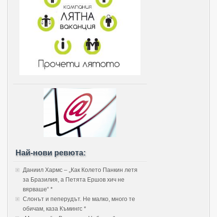
Най-нови ревюта:
Даниил Хармс – „Как Колето Панкин летя
за Бразилия, а Петята Ершов хич не
вярваше“ *
Слонът и пеперудът. Не малко, много те
обичам, каза Къмингс *