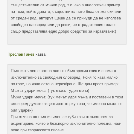
съществителни от мъжки род, т.е. ако в аналогичен пример
на този, който давате, съществителните бяха от женски или
от среден род, авторът щеше да се принуди да не използва
свободен словоред или да реши, че страдателният залог
също представлява едно добро средство за изразяване:)
Преслав Ганев
казва:
Пълният член е важна част от българския език и спомага
изключително за свободния словоред. Роня го каза малко
по-горе, но явно остана неразбрана. Ще дам прост пример:
Мъжът удари меча. (тук мъжът удря меча)
Мъжа удари мечът. (тук мечът удря мъжа и поставени в този
словоред думите акцентират върху това, че именно мъжът е
бил ударен)
При отмяна на пълния член се губи тази възможност за
акцентиране, която е безспорно изключително полезна, най-
вече при творческото писане.