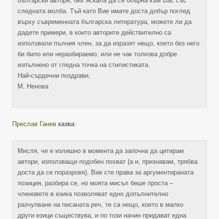
български автори, бих искала да се обърна към Вас със
следната молба. Тъй като Вие имате доста добър поглед
върху съвременната българска литература, можете ли да
дадете примери, в които авторите действително са
използвали пълния член, за да изразят нещо, което без него
би било или неразбираемо, или не чак толкова добре
изпълнено от гледна точка на стилистиката.
Най-сърдечни поздрави,
М. Ненова
Преслав Ганев
казва:
Мисля, че е излишно в момента да започна да цитирам
автори, използващи подобен похват (а и, признавам, трябва
доста да се поразровя). Вие сте права за аргументираната
позиция, разбира се, но моята мисъл беше проста –
членовете в езика позволяват едно допълнително
разчупване на писаната реч, те са нещо, което в малко
други езици съществува, и по този начин придават една