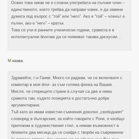
Освен това никак не е сложна употребата на пълния член –
единственото, което трябва да направи човек, е да замени
думата под въпрос с “той” или “него”. Ако е “той” – членът е
пълен, ако е “него” – кратък.
Това се учи в ранните ученически години, срамота е в
интелектуални блогове да се появяват такива дискусии…
М
казва:
Здравейте, г-н Ганев. Много се радвам, че се включвате с
коментар в моя блог- аз съм голяма фенка на Вашия.
Мисля, че спорещите страни в случая са две и няма
срамота там, където позицията е достатъчно добре
аргументирана.
Тъй като аз имам известни съмнения доколко „свободният“
словоред в българския, за който говорите с Роня, е изобщо
приложим в художествения стил, а нямам възможност в
близките два месеца да се снабдя с творби на съвременни