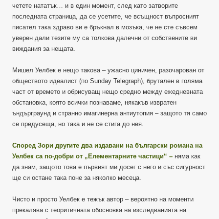
четете нататък… и в един момент, след като затворите
последната страница, да се усетите, че всъщност въпросният
писател така здраво ви е бръкнал в мозъка, че не сте съвсем
уверен дали тезите му са толкова далечни от собствените ви
виждания за нещата.
Мишел Уелбек е нещо такова – ужасно циничен, разочарован от
обществото идеалист (по Sunday Telegraph), брутален в голяма
част от времето и обрисуващ нещо средно между ежедневната
обстановка, която всички познаваме, някакъв извратен
ъндърграунд и странно имагинерна антиутопия – защото тя само
се предусеща, но така и не се стига до нея.
Според Зори другите два издавани на български романа на
Уелбек са по-добри от „Елементарните частици“ –
няма как
да знам, защото това е първият ми досег с него и със сигурност
ще си остане така поне за няколко месеца.
Чисто и просто Уелбек е тежък автор – вероятно на моменти
прекалява с теоритичната обосновка на изследванията на