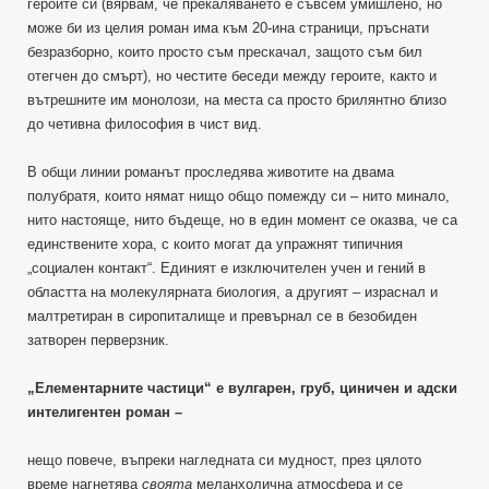
героите си (вярвам, че прекаляването е съвсем умишлено, но
може би из целия роман има към 20-ина страници, пръснати
безразборно, които просто съм прескачал, защото съм бил
отегчен до смърт), но честите беседи между героите, както и
вътрешните им монолози, на места са просто брилянтно близо
до четивна философия в чист вид.
В общи линии романът проследява животите на двама
полубратя, които нямат нищо общо помежду си – нито минало,
нито настояще, нито бъдеще, но в един момент се оказва, че са
единствените хора, с които могат да упражнят типичния
„социален контакт“. Единият е изключителен учен и гений в
областта на молекулярната биология, а другият – израснал и
малтретиран в сиропиталище и превърнал се в безобиден
затворен перверзник.
„Елементарните частици“ е вулгарен, груб, циничен и адски
интелигентен роман –
нещо повече, въпреки нагледната си мудност, през цялото
време нагнетява
своята
меланхолична атмосфера и се