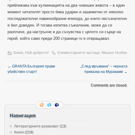
приближава към кулминацията на два човешки живота – в един
момент читателят просто бива ударен и зашеметен от няколко
последователни лавинообразни епизода, до които несъзнателно
е бил доведен. И тогава изпитва съжаление, може да се
разплаче, да настръхне и да съчувства с цялото си сърце на
герой, който само преди 200 страници го е отвращавал.
Книги
,
Най-доброто!
Елементарните частици
,
Мишел Уелбек
←
GRANTA България прави
„След мръкване“ – черната
убийствен старт!
приказка на Мураками
→
Comments are closed.
Навигация
Литературните разказват
(13)
Книги
(219)