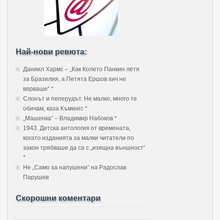
Най-нови ревюта:
Даниил Хармс – „Как Колето Панкин летя
за Бразилия, а Петята Ершов хич не
вярваше“ *
Слонът и пеперудът. Не малко, много те
обичам, каза Къмингс *
„Машенка“ – Владимир Набоков *
1943. Детска антология от времената,
когато изданията за малки читатели по
закон трябваше да са с „изящна външност“
*
Не „Само за напушени“ на Радослав
Парушев
Скорошни коментари