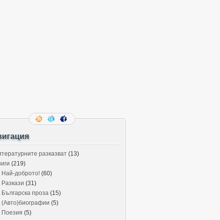
вигация
итературните разказват
(13)
ниги
(219)
Най-доброто!
(60)
Разкази
(31)
Българска проза
(15)
(Авто)биографии
(5)
Поезия
(5)