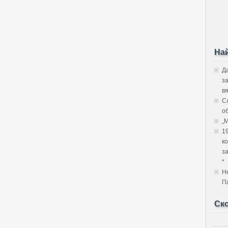
На
Д
з
в
С
об
„
1
к
з
*
Н
П
Ск