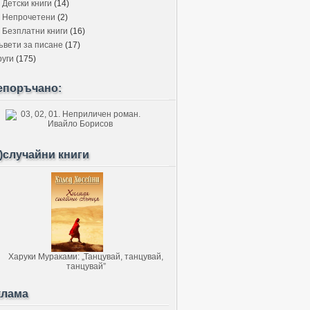
Детски книги
(14)
Непрочетени
(2)
Безплатни книги
(16)
ъвети за писане
(17)
руги
(175)
епоръчано:
)случайни книги
клама