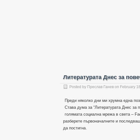
Литературата Днес за пов
Posted by
Преслав Ганев
on February 18
Преди няколко дни ми хрумна една поз
Става дума за “Литературата Днес за п
голямата социална мрежа в света – Fa
разберете първоначалните и последващи
да постигна.