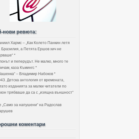
й-нови ревюта:
аниил Хармс – „Как Колето Панкин летя
а Бразилия, а Петята Ершов хич не
ярваше“ *
лонът и пеперудът. Не малко, много те
ичам, каза Къмингс *
Машенка“ – Владимир Набоков *
943. Детска антология от времената,
огато изданията за малки читатели по
акон трябваше да са с „изящна външност“
е „Само за напушени“ на Радослав
арушев
орошни коментари