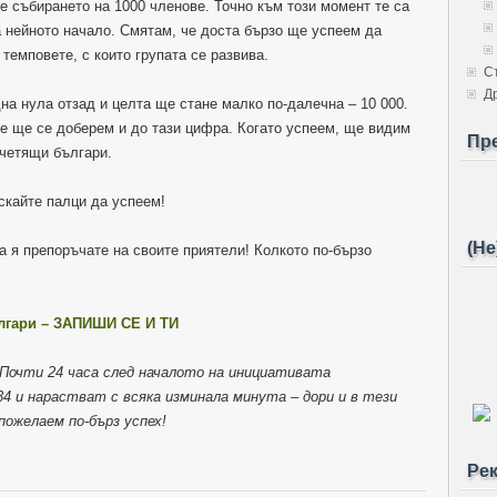
 е събирането на 1000 членове. Точно към този момент те са
а нейното начало. Смятам, че доста бързо ще успеем да
 темповете, с които групата се развива.
С
Д
на нула отзад и целта ще стане малко по-далечна – 10 000.
че ще се доберем и до тази цифра. Когато успеем, ще видим
Пр
 четящи българи.
скайте палци да успеем!
(Не
а я препоръчате на своите приятели! Колкото по-бързо
ългари – ЗАПИШИ СЕ И ТИ
): Почти 24 часа след началото на инициативата
34 и нарастват с всяка изминала минута – дори и в тези
пожелаем по-бърз успех!
Ре