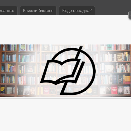
исането
Книжни блогове
Къде попадна?