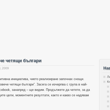
ече четящи българи
На
, 2009
Л
итивна инициатива, чието реализиране започнах снощи.
К
овече четящи българи”. Засега се изчерпва с група в най-
cebook, занапред – ще видим. Продължете да четете, за да
те цели, моментните резултати, както и какво се надявам