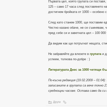
Първата цел, която групата си поставя,
125 – само 17 часа след поставянето н
достигнем бройката от 1000 – особено с
След като станем 1000, ще поставим ед
Честно казано обаче, не се съмнявам, 
пред себе си и заветната цел – 100 000
Да видим как ще потръгнат нещата, сти
Не забравяйте да влезете в
групата
и д
успеем, толкова по-добре : )
Литературата Днес за 1000 четящи б
По-късна редакция (19.02.2009 – 01:04
записаните в групата са вече точно 2
среднощни часове. Остава само да си 
Други