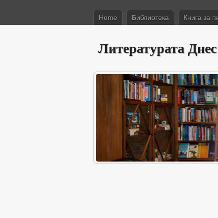
Home
Библиотека
Книга за п
Литературата Днес