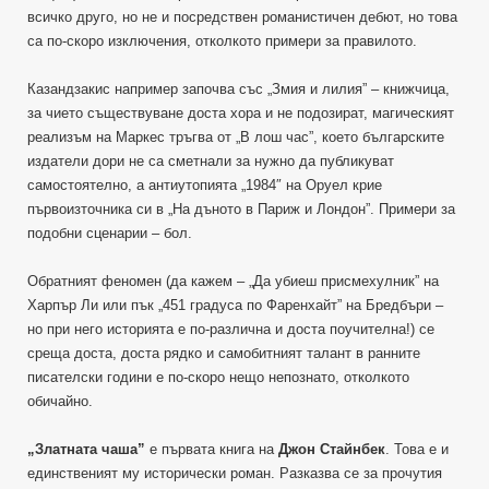
всичко друго, но не и посредствен романистичен дебют, но това
са по-скоро изключения, отколкото примери за правилото.
Казандзакис например започва със „Змия и лилия” – книжчица,
за чието съществуване доста хора и не подозират, магическият
реализъм на Маркес тръгва от „В лош час”, което българските
издатели дори не са сметнали за нужно да публикуват
самостоятелно, а антиутопията „1984″ на Оруел крие
първоизточника си в „На дъното в Париж и Лондон”. Примери за
подобни сценарии – бол.
Обратният феномен (да кажем – „Да убиеш присмехулник” на
Харпър Ли или пък „451 градуса по Фаренхайт” на Бредбъри –
но при него историята е по-различна и доста поучителна!) се
среща доста, доста рядко и самобитният талант в ранните
писателски години е по-скоро нещо непознато, отколкото
обичайно.
„Златната чаша”
е първата книга на
Джон Стайнбек
. Това е и
единственият му исторически роман. Разказва се за прочутия