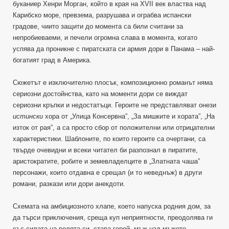
буканиер Хенри Морган, който в края на ХVІІ век властва над
Карибско море, превзема, разрушава и ограбва испански
градове, чиито защити до момента са били считани за
непробиеваеми, и печели огромна слава в момента, когато
успява да проникне с пиратската си армия дори в Панама – най-
богатият град в Америка.
Сюжетът е изключително плосък, композиционно романът няма
сериозни достойнства, като на моменти дори се виждат
сериозни кръпки и недостатъци. Героите не представляват онези
истински
хора от „Улица Консервна”, „За мишките и хората”, „На
изток от рая”, а са просто сбор от положителни или отрицателни
характеристики. Шаблоните, по които героите са очертани, са
твърде очевидни и всеки читател би разпознал в пиратите,
аристократите, робите и земевладелците в „Златната чаша”
персонажи, които отдавна е срещал (и то неведнъж) в други
романи, разкази или дори анекдоти.
Схемата на амбициозното хлапе, което напуска родния дом, за
да търси приключения, среща куп неприятности, преодолява ги
със силата на волята си, става герой, мъж над мъжете,