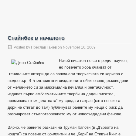
Стайнбек в началото
Posted by
Преслав Ганев
on November 16, 2009
Никой писател не се е родил научен,
но повечето хора очакват от
гениалните автори да са започнали творческата си кариера с
шедьовър. В България книгоиздателите обикновено, ръководени
от желанието си за максимална печалба и рентабилност,
издават първо емблематичните творби на даден писател,
преминават към „златната” му среда и накрая (като понякога
дори не стигат до там) публикуват ранните му неща с риск да
разочароват стълпотворението му от новосъздадени фенове.
Вярно, че ранните разкази на Труман Капоти (в „Дървото на
нощта”) са повече от брилянтни и че „Кери” на Стивън Кинг е