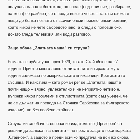
получава слава и богатства, но после (под влияние, разбира се,
на жена) се разбира, че е преди всичко човек – та тази схема е
нещо до болка познато от всички онези приключенски романи,
които никой не чете съсредоточено, а следи с половин око,
докато гледа телевизия или води разговор.
Защо обаче „Златната чаша” си струва?
Романът е публикуван през 1929, когато Стайнбек е на 27
години. Приет е много лошо от читателите и тиражът му с
години залежава по американските книжарници. Критиката го
съсипва. И наистина – като роман per se „Златната чаша” е
почти нищо – вярно, увлекателно и не неприятно четиво е,
въпреки някои проблеми в стилистиката (които съм убеден, че
не се дължат на превода на Стоянка Сербезова за българското
издание), но без особена стойност.
Струва ми се обаче с основание издателство „Прозорец” са
решили да заложат на книгата – не просто защото носи марката
„Стайнбек”, а защото е преди всичко предтеча на всичко онова,