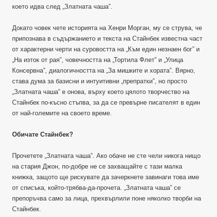
което идва след „Златната чаша”.
Докато човек чете историята на Хенри Морган, му се струва, че
припознава в съдържанието и текста на Стайнбек известна част
от характерни черти на суровостта на „Към един незнаен бог” и
„На изток от рая”, човечността на „Тортила Флет” и „Улица
Консервна”, диалогичността на „За мишките и хората”. Вярно,
става дума за базисни и интуитивни „препратки”, но просто
„Златната чаша” е онова, върху което цялото творчество на
Стайнбек по-късно стъпва, за да се превърне писателят в един
от най-големите на своето време.
Обичате Стайнбек?
Прочетете „Златната чаша”. Ако обаче не сте чели никога нищо
на стария Джон, по-добре не се захващайте с тази малка
книжка, защото ще рискувате да зачеркнете завинаги това име
от списъка, който-трябва-да-прочета. „Златната чаша” се
препоръчва само за лица, прехвърлили поне няколко творби на
Стайнбек.