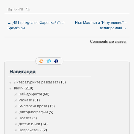
Книги
←
„451 градуса по Фаренхайт” на
Иън Макюън и “Изкупление” –
Бредбъри
велик роман!
→
Comments are closed.
Навигация
Литературните разказват
(13)
Книги
(219)
Най-доброто!
(60)
Разкази
(31)
Българска проза
(15)
(Авто)биографии
(5)
Поезия
(5)
Детски книги
(14)
Непрочетени
(2)