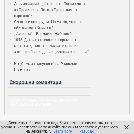
Даниил Хармс – „Как Колето Панкин летя
за Бразилия, а Петята Ершов хич не
вярваше“ *
Слонът и пеперудът. Не малко, много те
обичам, каза Къмингс *
„Машенка“ – Владимир Набоков *
1943. Детска антология от времената,
когато изданията за малки читатели по
закон трябваше да са с „изящна външност“
*
Не „Само за напушени“ на Радослав
Парушев
Скорошни коментари
Как да гласувам - Всичко за Европейски
избори 2014 в България
„Бисквитките“ помагат за подобряването на предоставяната
Copyright © 2026 Литературата Днес | Powered by
zBench
and
WordPress
услуга. С използвате на този сайт, вие се съгласявате с употребата
↑
Top
на „бисквитки“.
Learn more
Разбрах