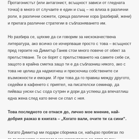
Протагонистът (или антагонист, всъщност зависи от гледната
точка) в много от случаите е един и същ – но влиза в различни
роли, в различни сюжети, среща различни хора (разбирай, жени)
и прилага различни стратегии в съблазняването им.
Но разбира се, щяхме да си говорим за нискокачествена
литература, ако всичко се изчерпваше просто с това – всъщност
пред героите на Димитър Ганев стои много повече от обект за
прелъстяване. Те се борят с прелъстяването на самите себе си,
защото в крайна сметка защо ти е да съблазниш някого, ако с
това не целиш да надмогнеш и прескочиш собствените си
възможности и емоции. И при това да го правиш между другото,
седейки в кафенето с приятел, на писателски семинар, да
пийваш уиски със сода сутрин и дори да успееш да впечатлиш
една жена след като вече си спал с нея.
Това последното се отнася до, лично мое мнение, най-
добрия разказ в книгата – „Когато вали, очите ти са сини“.
Когато Димитър ми подари сборника си, набързо пробягах по