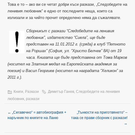
Това е то – ако ви се четат добри къси разкази, „Следобедите на
ленивия любовник“ е едно от последните неща, които са
излизали и за чийто прочит определено няма да съжалявате.
Сборникът с разкази “Следобедите на ленивия
любовник”, издателство “Сиела”, ще бъде
представен на 11.01.2012 г. (сряда) в клуб “Петното
на Роршах” (София, ул. “Христо Белчев” 8А) от 19
часа. Книгата ще бъде представена от Тома Марков
(носител на Златния медал на Европейската академия за
поезия) и Васил Георгиев (носител на наградата “Хеликон” за
2011 г.).
Книги
,
Разкази
Димитър Ганев
,
Следобедите на ленивия
любовник
,
разкази
←
„Сегавечно“ = автобиография +
„Тънкости на приготвянето“ –
наръчник по книгите на Ланю
така се прави сборник с разкази!
→