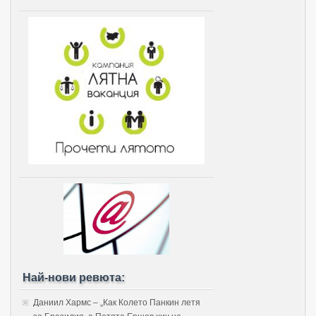
Най-нови ревюта:
Даниил Хармс – „Как Колето Панкин летя