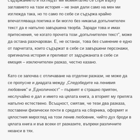
съдържанието и погледът ми моментално се спря върху
заглавието на тази история – не зная дали само на мен ми
изглежда така, но то само по себе си съдържа крайно
впечатляваща поетика и би могло без никакъв допълнителен
текст да е напълно завършена творба. Заради това и имах
притеснения, че когато прочета този „допълнителен текст“, може
да остана разочарован. Е, не останах, това без съмнение е едно
от парчетата, които съдържат в себе си завършени персонажи,
оригинална история и преливат от задържаната в себе си
емоция – изключителен разказ, честно казано.
Като се започва с отличаване на отделни разкази, не може да
се пропусне и диадата между „Следобедите на ленивия
любовник“ и „Едноличност“ – първият е страшно приятен,
неслучайно е дал и името на цялата книга, а вторият му приляга
напълно естествено. Всъщност, смятам, че тези два разказа,
поставени физически почти в средата на сборника, оформят и
цялостния мироглед на този ленив любовник, чийто дух броди в
цялата книга и във всеки от разказите, въпреки различните
нюанси в тях.