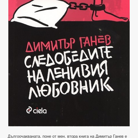
Дългоочакваната, поне от мен, втора книга на Димитър Ганев е