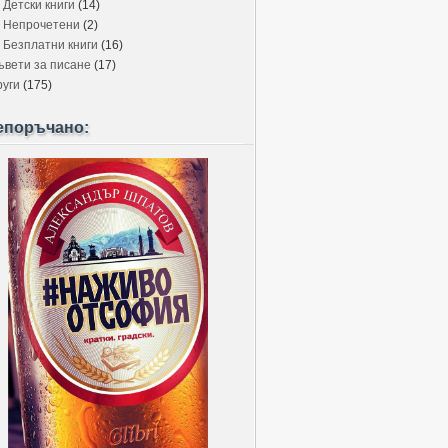
Детски книги
(14)
Непрочетени
(2)
Безплатни книги
(16)
ъвети за писане
(17)
руги
(175)
епоръчано: