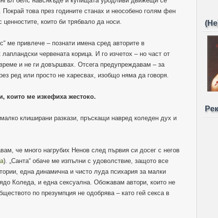
ингъл белс навсякъде и купищата уродливи движещи се
 Покрай това през годините станах и неособено голям фен
с ценностите, които би трябвало да носи.
(Не
с“ ме привлече – познати имена сред авторите в
 лапландски червената корица. И го изчетох – но част от
 време и не ги довършвах. Отсега предупреждавам – за
рез ред или просто не харесвах, изобщо няма да говоря.
и, които ме изкефиха жестоко.
Ре
 малко клиширани разкази, пръскащи навред коледен дух и
вам, че много нагрубих Ненов след първия си досег с негов
ta
). „Санта“ обаче ме изпълни с удоволствие, защото все
тории, една динамична и чисто луда психария за малки
ядо Коледа, и една сексуална. Обожавам автори, които не
бществото по презумпция не одобрява – като гей секса в