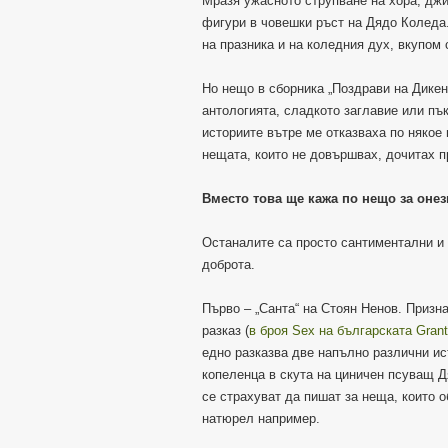
Мразя ужасното струпване на хора, дж
фигури в човешки ръст на Дядо Коледа.
на празника и на коледния дух, вкупом 
Но нещо в сборника „Поздрави на Дикен
антологията, сладкото заглавие или пък
историите вътре ме отказваха по някое
нещата, които не довършвах, дочитах п
Вместо това ще кажа по нещо за онез
Останалите са просто сантиментални и
доброта.
Първо – „Санта“ на Стоян Ненов. Призна
разказ (
в броя Sex на българската Gran
едно разказва две напълно различни ис
копеленца в скута на циничен псуващ Д
се страхуват да пишат за неща, които о
натюрел например.