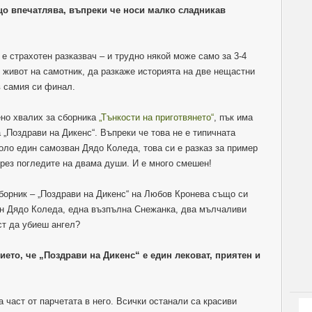
о впечатлява, въпреки че носи малко сладникав
е страхотен разказвач – и трудно някой може само за 3-4
н живот на самотник, да разкаже историята на две нещастни
в самия си финал.
ено хвалих за сборника
„Тънкости на приготвянето“
, пък има
 „Поздрави на Дикенс“. Въпреки че това не е типичната
оло един самозван Дядо Коледа, това си е разказ за пример
през погледите на двама души. И е много смешен!
сборник – „Поздрави на Дикенс“ на Любов Кронева също си
н Дядо Коледа, една възпълна Снежанка, два мълчаливи
т да убиеш ангел?
ето, че „Поздрави на Дикенс“ е един лековат, приятен и
а част от парчетата в него. Всички останали са красиви