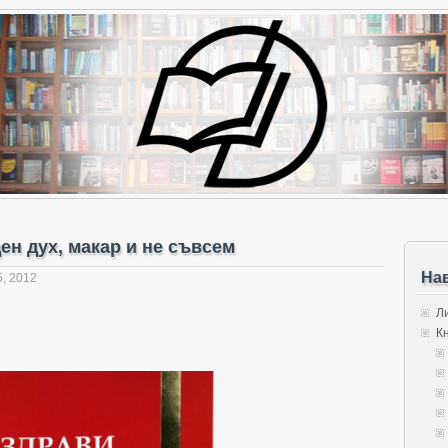
ен дух, макар и не съвсем
На
, 2012
Л
К