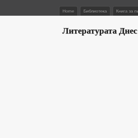
Home
Библиотека
Книга за п
Литературата Днес