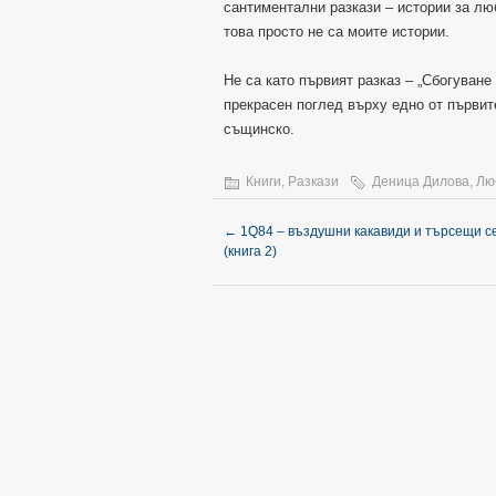
сантиментални разкази – истории за лю
това просто не са моите истории.
Не са като първият разказ – „Сбогуване
прекрасен поглед върху едно от първит
същинско.
Книги
,
Разкази
Деница Дилова
,
Лю
←
1Q84 – въздушни какавиди и търсещи с
(книга 2)