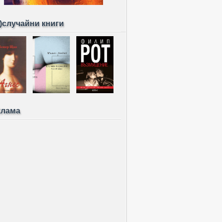
)случайни книги
клама