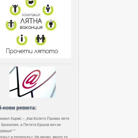
й-нови ревюта:
аниил Хармс – „Как Колето Панкин летя
а Бразилия, а Петята Ершов хич не
ярваше“ *
лонът и пеперудът. Не малко, много те