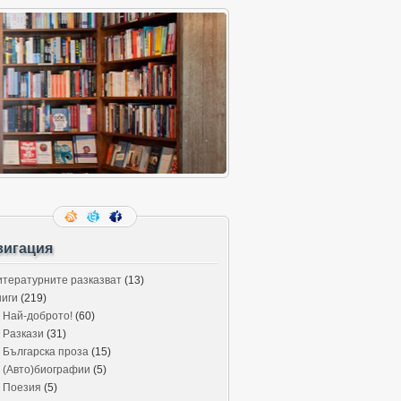
вигация
итературните разказват
(13)
ниги
(219)
Най-доброто!
(60)
Разкази
(31)
Българска проза
(15)
(Авто)биографии
(5)
Поезия
(5)