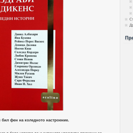
С
Д
Пр
м бил фен на коледното настроение.