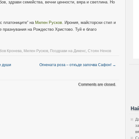
бов, здрави семейства, вечни ценности, вяра и светлина. Но
 с платониците“ на
Милен Русков
. Ирония, майсторски стил и
е празнувания на Рождество Христово. Туй е благо
бов Кронева
,
Милен Русков
,
Поздрави на Дикенс
,
Стоян Ненов
е души
Огнената роза – откъде започва Сафон!
→
Comments are closed.
На
Д
з
в
С