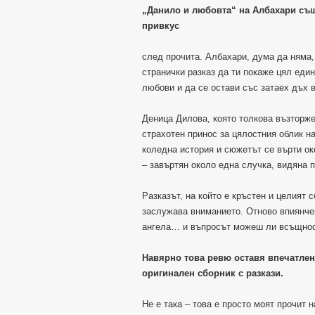
„Данило и любовта“ на Албахари същ
привкус
след прочита. Албахари, дума да няма, 
странички разказ да ти покаже цял еди
любови и да се остави със затаех дъх 
Деница Дилова, която толкова възторж
страхотен принос за цялостния облик на
коледна история и сюжетът се върти ок
– завъртян около една случка, видяна 
Разказът, на който е кръстен и целият 
заслужава вниманието. Отново впиянче
ангела… и въпросът можеш ли всъщнос
Навярно това ревю оставя впечатлени
оригинален сборник с разкази.
Не е така – това е просто моят прочит н