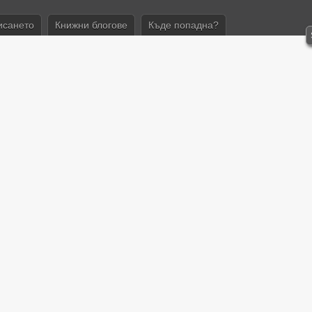
исането
Книжни блогове
Къде попадна?