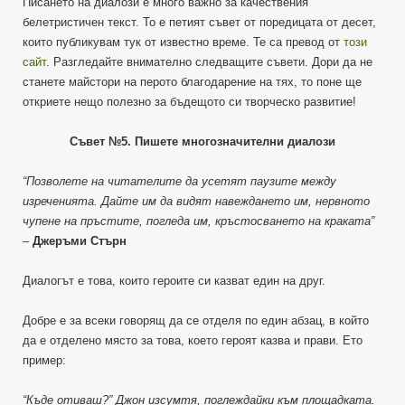
Писането на диалози е много важно за качествения
белетристичен текст. То е петият съвет от поредицата от десет,
които публикувам тук от известно време. Те са превод от
този
сайт
. Разгледайте внимателно следващите съвети. Дори да не
станете майстори на перото благодарение на тях, то поне ще
откриете нещо полезно за бъдещото си творческо развитие!
Съвет №5. Пишете многозначителни диалози
“Позволете на читателите да усетят паузите между
изреченията. Дайте им да видят навеждането им, нервното
чупене на пръстите, погледа им, кръстосването на краката”
–
Джеръми Стърн
Диалогът е това, които героите си казват един на друг.
Добре е за всеки говорящ да се отделя по един абзац, в който
да е отделено място за това, което героят казва и прави. Ето
пример:
“Къде отиваш?” Джон изсумтя, поглеждайки към площадката.