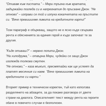
“Отивам към пистата.” – Мери тръгна към вратата,
задържайки погледа си в напрегнатия до пръсване Джон. “Не
отново” – изправи се той и изпука кокалчетата на пръстите
си. “Вече превишихме лимита на кредитните карти!”
Този параграф е объркващ, защото не е ясно къде свършва
речта и обясненията за единия герой и къде започват те за
другия.
“Къде отиваш?” – нервно попита Джон.
“На хиподрума,” – отвърна Мери, чудейки се защо Джон
изглежда толкова смутен.
“Не отново,” – каза мъжът, пресмятайки как ще успеят да
платят месечния си наем. “Вече превишихме лимита на
кредитните си карти.”
Вторият пример е технически коректен, тъй като използва
разделянето на абзаците, за да покаже разговора от двете
страни на диалога. Описателният текст между речта на героите
обаче в повечето случаи е безполезен.