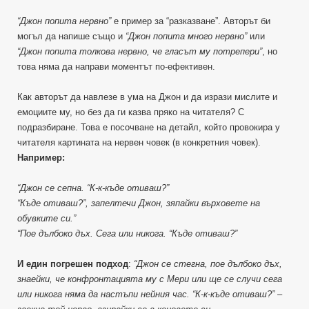
“Джон попита нервно”
е пример за “разказване”. Авторът би
могъл да напише също и
“Джон попита много нервно”
или
“Джон попита толкова нервно, че гласът му потрепери”
, но
това няма да направи моментът по-ефективен.
Как авторът да навлезе в ума на Джон и да изрази мислите и
емоциите му, но без да ги казва пряко на читателя? С
подразбиране. Това е посочване на детайл, който провокира у
читателя картината на нервен човек (в конкретния човек).
Например:
“Джон се сепна. “К-к-къде отиваш?”
“Къде отиваш?”, запелтечи Джон, зяпайки върховете на
обувките си.”
“Пое дълбоко дъх. Сега или никога. “Къде отиваш?”
И един погрешен подход
:
“Джон се стегна, пое дълбоко дъх,
знаейки, че конфронтацията му с Мери или ще се случи сега
или никога няма да настъпи нейния час. “К-к-къде отиваш?” –