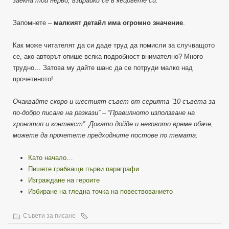
заекна той нерво, взирайки се в кецовете си.
Запомнете –
малкият детайл има огромно значение
.
Как може читателят да си даде труд да помисли за случващото
се, ако авторът опише всяка подробност внимателно? Много
трудно… Затова му дайте шанс да се потруди малко над
прочетеното!
Очаквайте скоро и шестият съвет от серията “10 съвета за
по-добро писане на разкази” – “Правилното използване на
хронотоп и контекст”. Докато дойде и неговото време обаче,
можете да прочетете предходните постове по темата:
Като начало…
Пишете грабващи първи параграфи
Изграждане на героите
Избиране на гледна точка на повествованието
Съвети за писане