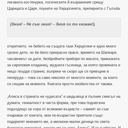
лигавата костенурка, логическите й възражения срещу
Царицата и Царя, поуките на Херцогинята, препирнята с Гълъба
(Змия! – Не съм змия! – Змия си ти казвам!),
откритието, че бебето на същата тази Херцогиня е едно много
грозно дете, но би било прекрасно прасе, времето на Шапкаря,
часовникът за дати, безбройните прибори по масата, приказката
за сироповия кладенец, мудната гъсеница, за която промяната е
нещо твърде странно, въпреки че скоро ще се превърне в
пеперуда – това са само няколко от многото моменти, за които
се сещам на момента. Книгата просто изобилства от такива.
„Алиса в страната на чудесата” е шедьовър в пълния смисъл на
думата, гениалност в чиста форма, при това поднесена
подходящо за хора от всякакви възрасти – самият аз съм
очарован от книгата, мои по-възрастни приятели също
подкрепят мнението ми, а милиони малки дечица по света
буквално израстват, докато им се чете „Алиса”. И те я обичам. И