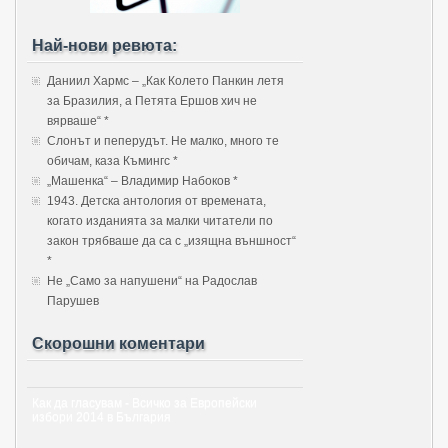
Най-нови ревюта:
Даниил Хармс – „Как Колето Панкин летя
за Бразилия, а Петята Ершов хич не
вярваше“ *
Слонът и пеперудът. Не малко, много те
обичам, каза Къмингс *
„Машенка“ – Владимир Набоков *
1943. Детска антология от времената,
когато изданията за малки читатели по
закон трябваше да са с „изящна външност“
*
Не „Само за напушени“ на Радослав
Парушев
Скорошни коментари
Как да гласувам - Всичко за Европейски
избори 2014 в България