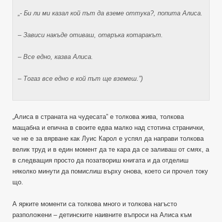
„- Би ли ми казал кой път да вземе оттука?, попита Алиса.
– Зависи накъде отиваш, отвръка котаракът.
– Все едно, казва Алиса.
– Тогаз все едно е кой път ще вземеш.”)
„Алиса в страната на чудесата” е толкова жива, толкова
мащабна и епична в своите едва малко над стотина странички,
че не е за вярване как Луис Карол е успял да направи толкова
велик труд и в един момент да те кара да се заливаш от смях, а
в следващия просто да позатвориш книгата и да отделиш
няколко минути да помислиш върху онова, което си прочел току
що.
А ярките моменти са толкова много и толкова нагъсто
разположени – детинските наивните въпроси на Алиса към