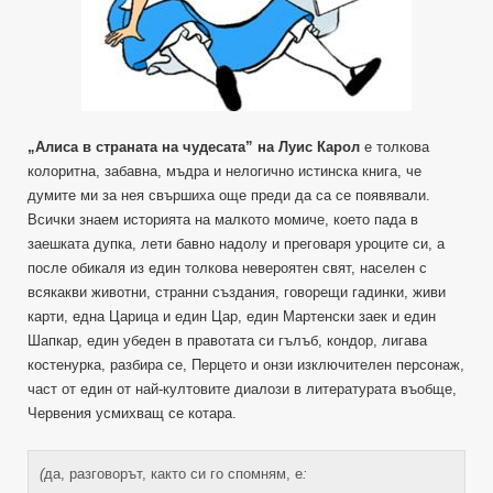
„Алиса в страната на чудесата” на Луис Карол
е толкова
колоритна, забавна, мъдра и нелогично истинска книга, че
думите ми за нея свършиха още преди да са се появявали.
Всички знаем историята на малкото момиче, което пада в
заешката дупка, лети бавно надолу и преговаря уроците си, а
после обикаля из един толкова невероятен свят, населен с
всякакви животни, странни създания, говорещи гадинки, живи
карти, една Царица и един Цар, един Мартенски заек и един
Шапкар, един убеден в правотата си гълъб, кондор, лигава
костенурка, разбира се, Перцето и онзи изключителен персонаж,
част от един от най-култовите диалози в литературата въобще,
Червения усмихващ се котара.
(
да, разговорът, както си го спомням, е
: