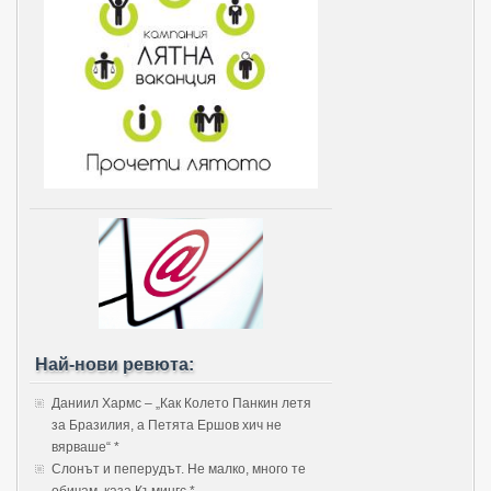
Най-нови ревюта:
Даниил Хармс – „Как Колето Панкин летя
за Бразилия, а Петята Ершов хич не
вярваше“ *
Слонът и пеперудът. Не малко, много те
обичам, каза Къмингс *