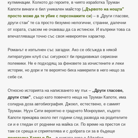
кулминации. Колкото до героите, в чиято изработка Труман
Капоти винаги е бил уникален майстор (
„Дървото на нощта”
просто може да те убие с персонажите си
) – в „Други гласове,
други стаи” те са просто безумно нелогични, странни, далечни
от хората, съвсем не очакваш да са истински. И въпреки това са
впечатляващи точно със своя невероятен характер.
Романът е изпълнен със загадки. Ако се обсъжда в някой
литературен клуб със сигурност би предизвикал сериозни
полемики. Не е подходящ за феновете за изчистените и леки
истории, но дори и те вероятно биха намерили в него нещо за
себе си.
Относно историята на написването му пък –
„Други гласове,
други стаи”
, също като повечето неща на Труман Капоти, има
солидна доза автобиография. Джоел, естествено, е самият
Труман. Нуун Сити вероятно е градчето Монроувил, където
Капоти прекарва около пет години след развода на родителите
си и е гледан от роднини на майка си. По време на престоя си
там се среща и сприятелява и с добрата си за в бъдеще
приятелка Харпър Ли
– в книгата това е Айдабел.