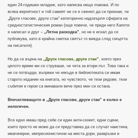
един 24-годишен младеж, като написва нещо
такова
. И по
всяка вероятност и той самият не се е свенял да си признае, че
„Други гласове, други стаи” категорично надхвърля сферата на
средностатистическия роман (още повече, че преди него Капоти
е написал и друг –
„Лятна разходка”
, но не е искал да се
публикува, като в крайна сметка светът го вижда след смъртта
на писателя).
Но да се върна на
„Други гласове, други стаи”
, която през
цялото време ми се струваше, че чета за втори път. Това така и
не се потвърди, въпреки че някъде в библиотеката си имам
старото издание на книгата, но чувството, че тези редове, тези
събития и герои са минавали вече през мен си остана.
Впечатляващото в „Други гласове, други стаи” е колко е
нелогичен.
Все едно имаш пред себе си един анти-сюжет, едни сцени,
които просто не може да си представиш да се случат наистина,
имагинерни, импресионистични на места дори, развръзки и