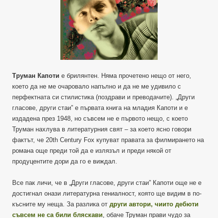
Труман Капоти
е брилянтен. Няма прочетено нещо от него,
което да не ме очаровало напълно и да не ме удивило с
перфектната си стилистика (поздрави и преводачите). „Други
гласове, други стаи” е първата книга на младия Капоти и е
издадена през 1948, но съвсем не е първото нещо, с което
Труман нахлува в литературния свят – за което ясно говори
фактът, че 20
th
Century Fox купуват правата за филмирането на
романа още преди той да е излязъл и преди някой от
продуцентите дори да го е виждал.
Все пак личи, че в „Други гласове, други стаи” Капоти още не е
достигнал онази литературна гениалност, която ще видим в по-
късните му неща. За разлика от
други автори, чиито дебюти
съвсем не са били бляскави
, обаче Труман прави чудо за