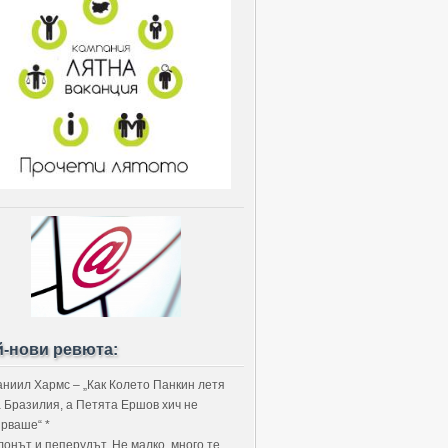
й-нови ревюта:
аниил Хармс – „Как Колето Панкин летя
а Бразилия, а Петята Ершов хич не
ярваше“ *
лонът и пеперудът. Не малко, много те