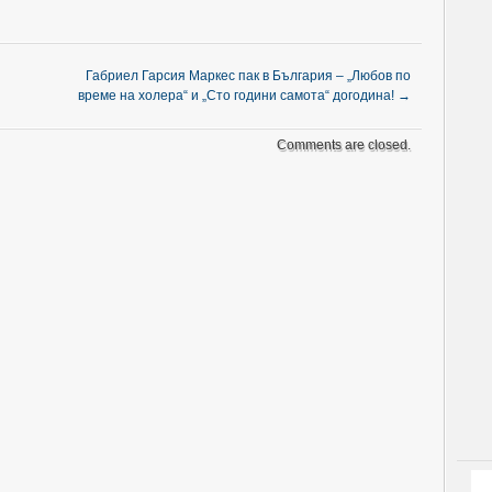
Габриел Гарсия Маркес пак в България – „Любов по
време на холера“ и „Сто години самота“ догодина!
→
Comments are closed.