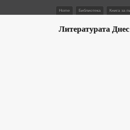
Home
Библиотека
Книга за п
Литературата Днес