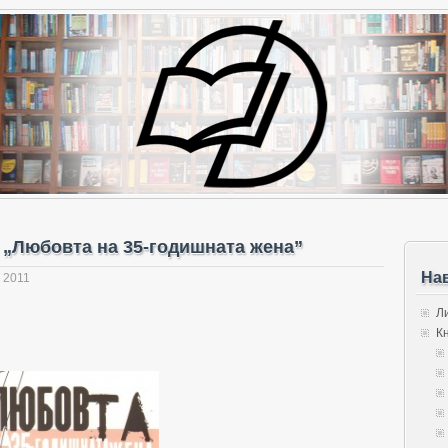
 „Любовта на 35-годишната жена”
На
 2011
Л
К