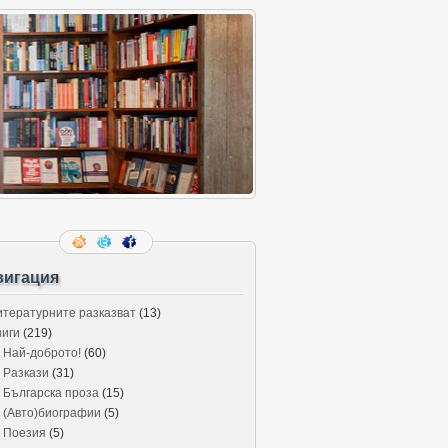
вигация
итературните разказват
(13)
ниги
(219)
Най-доброто!
(60)
Разкази
(31)
Българска проза
(15)
(Авто)биографии
(5)
Поезия
(5)