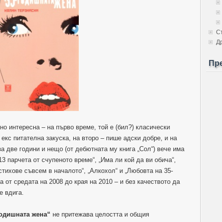
С
Д
Пр
о интересна – на първо време, той е (бил?) класически
екс питателна закуска, на второ – пише адски добре, и на
а две години и нещо (от дебютната му книга „Сол“) вече има
13 парчета от счупеното време“, „Има ли кой да ви обича“,
стихове съвсем в началото“, „Алкохол“ и „Любовта на 35-
а от средата на 2008 до края на 2010 – и без качеството да
е вдига.
годишната жена“
не притежава целостта и общия