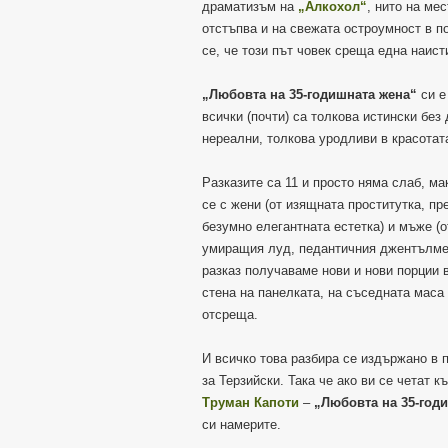
драматизъм на
„Алкохол“
, нито на ме
отстъпва и на свежата остроумност в по
се, че този път човек среща една наист
„Любовта на 35-годишната жена“
си е
всички (почти) са толкова истински без
нереални, толкова уродливи в красотат
Разказите са 11 и просто няма слаб, м
се с жени (от изящната проститутка, п
безумно елегантната естетка) и мъже (
умиращия луд, педантичния джентълмен
разказ получаваме нови и нови порции 
стена на панелката, на съседната маса 
отсреща.
И всичко това разбира се издържано в п
за Терзийски. Така че ако ви се четат к
Труман Капоти
–
„Любовта на 35-год
си намерите.