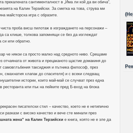
ста прекалената сантименталност в „Има ли кой да ви обича“,
езията на Калин Терзийски. За сметка на това, струва ми
(Не
ина майсторска игра с образите.
 чиста проба висш пилотаж в изграждането на персонажи –
 да са клише, толкова запомнящи се без да изглеждат
а си или обратно.
акар че някои са просто малко над средното ниво. Срещаме
рез отчаяната от живота и прецаканото щастие домакиня до
Ре
от самовглъбения таксиджия и пътника философ, през
, смахнатия хлапак до спасителя) и с всеки следващ
внушителни истории, които май-май се случват през една
в ресторанта или пък на пейките пред Б-вход на блока
рекрасен писателски стил – качество, което не е нетипично
ъси разкази с високо качество и вече сте минали през
ишната жена“ на Калин Терзийски
е книга, която не е зле да