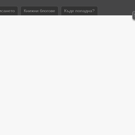
исането
Книжни блогове
Къде попадна?