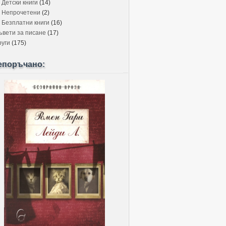
Детски книги
(14)
Непрочетени
(2)
Безплатни книги
(16)
ъвети за писане
(17)
руги
(175)
епоръчано: