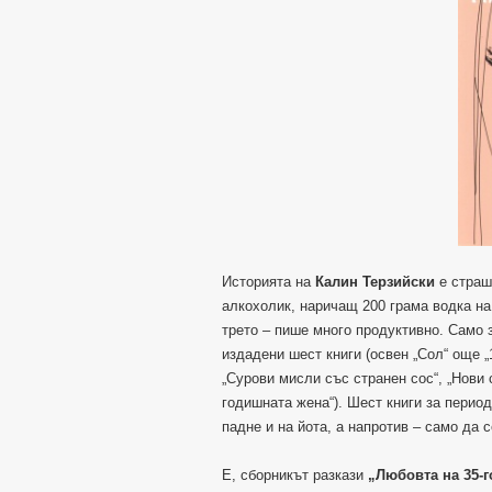
Историята на
Калин Терзийски
е страшн
алкохолик, наричащ 200 грама водка на 
трето – пише много продуктивно. Само з
издадени шест книги (освен „Сол“ още „
„Сурови мисли със странен сос“, „Нови 
годишната жена“). Шест книги за период
падне и на йота, а напротив – само да с
Е, сборникът разкази
„Любовта на 35-