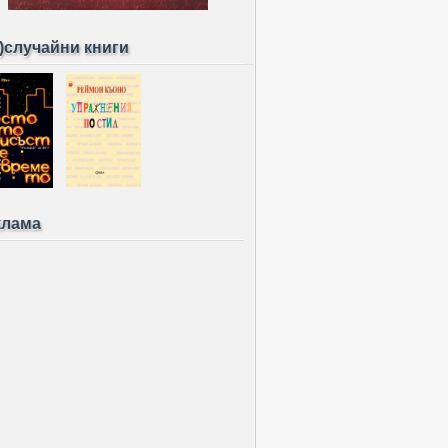
)случайни книги
клама