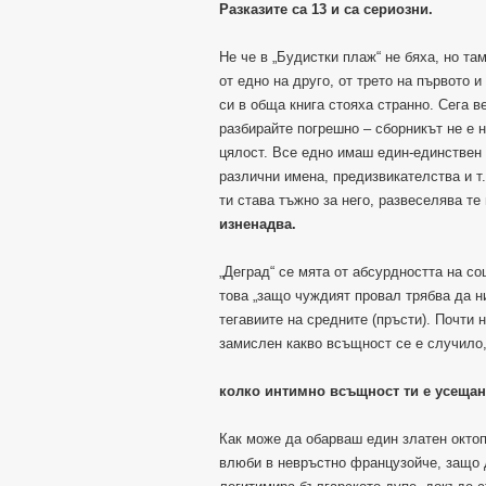
Разказите са 13 и са сериозни.
Не че в „Будистки плаж“ не бяха, но т
от едно на друго, от трето на първото и
си в обща книга стояха странно. Сега в
разбирайте погрешно – сборникът не е 
цялост. Все едно имаш един-единствен 
различни имена, предизвикателства и т
ти става тъжно за него, развеселява те 
изненадва.
„Деград“ се мята от абсурдността на с
това „защо чуждият провал трябва да ни
тегавиите на средните (пръсти). Почти 
замислен какво всъщност се е случило,
колко интимно всъщност ти е усещан
Как може да обарваш един златен октоп
влюби в невръстно французойче, защо 