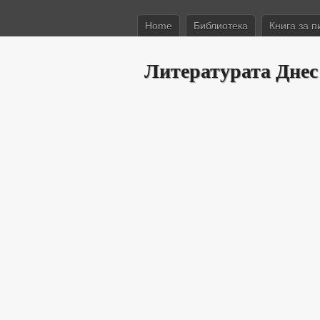
Home
Библиотека
Книга за п
Литературата Днес