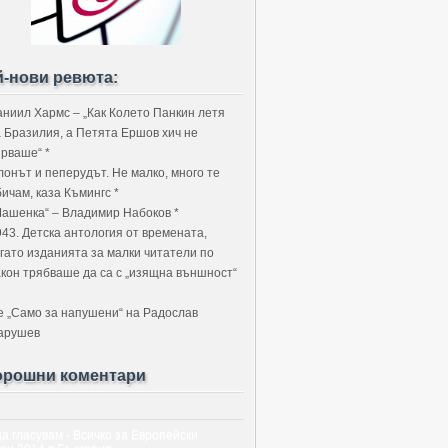
й-нови ревюта:
аниил Хармс – „Как Колето Панкин летя
а Бразилия, а Петята Ершов хич не
ярваше“ *
лонът и пеперудът. Не малко, много те
ичам, каза Къмингс *
Машенка“ – Владимир Набоков *
943. Детска антология от времената,
огато изданията за малки читатели по
акон трябваше да са с „изящна външност“
е „Само за напушени“ на Радослав
арушев
орошни коментари
да гласувам - Всичко за Европейски