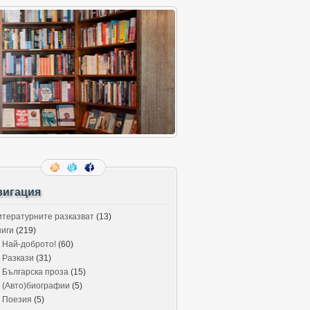
вигация
итературните разказват
(13)
ниги
(219)
Най-доброто!
(60)
Разкази
(31)
Българска проза
(15)
(Авто)биографии
(5)
Поезия
(5)