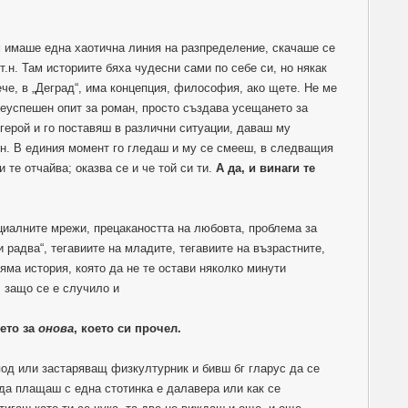
ам имаше една хаотична линия на разпределение, скачаше се
 т.н. Там историите бяха чудесни сами по себе си, но някак
ече, в „Деград“, има концепция, философия, ако щете. Не ме
неуспешен опит за роман, просто създава усещането за
герой и го поставяш в различни ситуации, даваш му
.н. В единия момент го гледаш и му се смееш, в следващия
и те отчайва; оказва се и че той си ти.
А да, и винаги те
оциалните мрежи, прецакаността на любовта, проблема за
 радва“, тегавиите на младите, тегавиите на възрастните,
няма история, която да не те остави няколко минути
 защо се е случило и
ето за
онова
, което си прочел.
од или застаряващ физкултурник и бивш бг гларус да се
да плащаш с една стотинка е далавера или как се