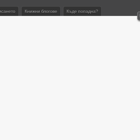
исането
Книжни блогове
Къде попадна?