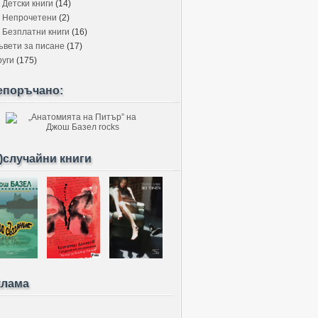
Детски книги
(14)
Непрочетени
(2)
Безплатни книги
(16)
ъвети за писане
(17)
руги
(175)
епоръчано:
)случайни книги
клама