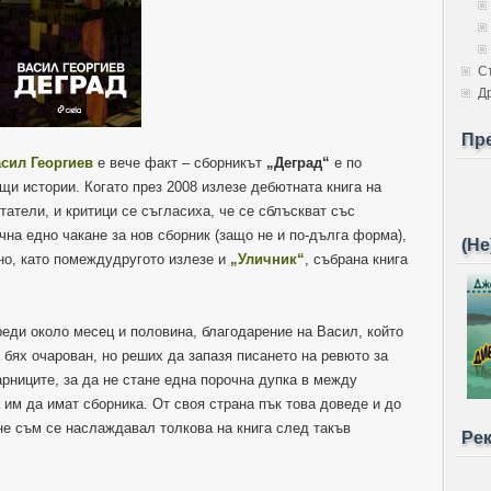
С
Д
Пр
сил Георгиев
е вече факт – сборникът
„Деград“
е по
щи истории. Когато през 2008 излезе дебютната книга на
итатели, и критици се съгласиха, че се сблъскват със
чна едно чакане за нов сборник (защо не и по-дълга форма),
(Не
сно, като помеждудругото излезе и
„Уличник“
, събрана книга
еди около месец и половина, благодарение на Васил, който
 бях очарован, но реших да запазя писането на ревюто за
арниците, за да не стане една порочна дупка в между
 им да имат сборника. От своя страна пък това доведе и до
не съм се наслаждавал толкова на книга след такъв
Ре