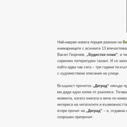
Най-накрая новата порция разкази на
Ва
книжарниците с всичките 13 впечатлява
Васил Георгиев,
„Будистки плаж“
, и ч
сериозен литературен талант. И се запо
който идва чак сега – три години по-къ
с художествени описания на улици.
Всъщност прочетох
„Деград“
някъде пр
ми даде едно копие от ръкописа. Тогава
момента, когато книгата е вече по книж
интереса на читателите и възможността
втори прочит на
„Деград“
– е, отдавна 
скорошен препрочит.