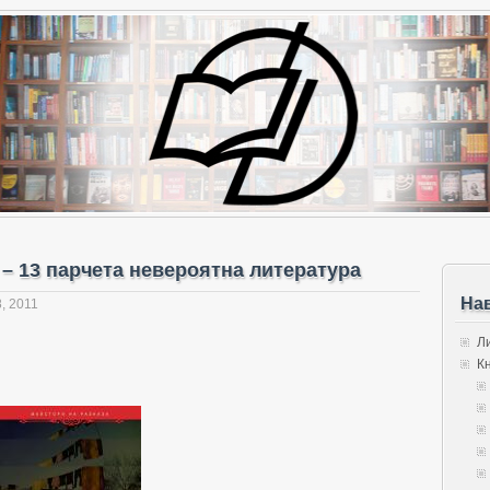
 – 13 парчета невероятна литература
На
, 2011
Л
К