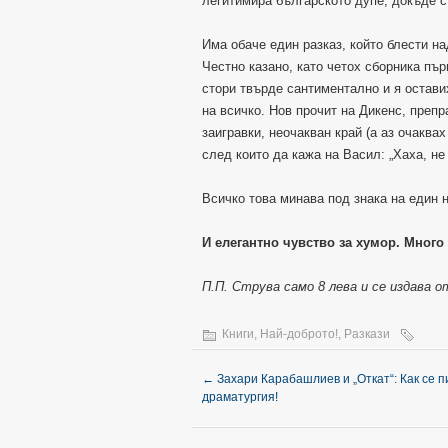
легитимира българското дупе, докъде с
Има обаче един разказ, който блести на
Честно казано, като четох сборника пър
стори твърде сантиментално и я остави
на всичко. Нов прочит на Дикенс, преп
заигравки, неочакван край (а аз очаква
след които да кажа на Васил: „Хаха, не 
Всичко това минава под знака на един 
И елегантно чувство за хумор. Много 
П.П. Струва само 8 лева и се издава от
Книги
,
Най-доброто!
,
Разкази
←
Захари Карабашлиев и „Откат“: Как се 
драматургия!