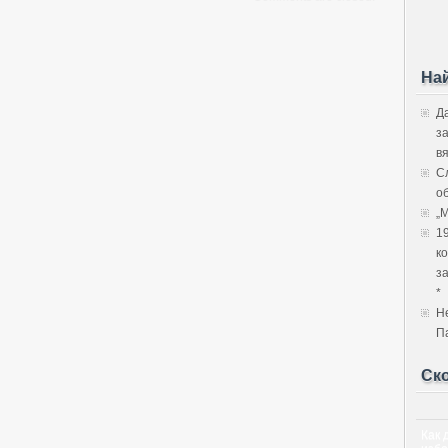
На
Д
з
в
С
об
„
1
к
з
*
Н
П
Ск
Как 