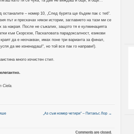
тигаш като ти се чука, та две не виждаш и още, и още…
д останалите – номер 10, „След бурята ще бъдем пак с теб“.
вия път и прескачах някои истории, заглавието на тази ми се
х за накрая. После не съжалих, защото тя е кулминацията
ратки към Скорсезе, Паскаловата парадоксалност, езикови
х краят да е неочакван, имах поне три варианта за финал,
успя да ме изненадаш!“, но той все пак го направи!).
наистина много изчистен стил.
елегантно.
 Ciela.
пише
„Аз съм номер четири” – Питакъс Лор
→
Comments are closed.