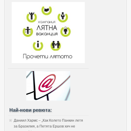
Най-нови ревюта:
Даниил Хармс – „Как Колето Панкин летя
за Бразилия, а Петята Ершов хич не