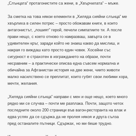
„Слънцата“ протагонистите са жени, в „Хвърчилата“ – мъже.
За сметка на това някои елементи в „Хиляда сияйни слънца“ ме
хвърлиха в силен потрес – просто обожавам книги, в които
антагонистът, „лошият“ герой, печели симпатиите ти. А после
прави нещо, с което отново го намразваш, завърта се в
удивителен кръг, заради който не знаеш какво да мислиш, и
накрая го виждаш като просто един човек. Хосейни със
сигурност е страхотен в изграждането на образи, почти
несравним – а практически описва една съвсем нормална и
обичайна за Афганистан история на две жени, чиито животи
малко насилствено се преплитат, които губят свои любими хора,
мечти, желания.
„Хиляда сияйни слънца“ направи с мен и още нещо, което много
рядко ми се случва – почти ме разплака. Почти, защото четох
последните около 200 страници във вагон-ресторанта на влак и
едва успях да се сдържа да не пролея някоя и друга сълза
пред останалите пътници. Сдържах, но ми беше трудно.