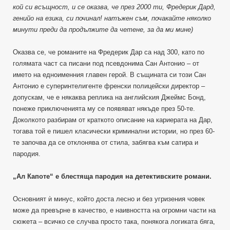
кой си всъщност, и се оказва, че през 2000 ти, Фредерик Дард,
генийо на езика, си починал! натъжен съм, почакайте няколко
минути преди да продължите да четене, за да ми мине)
Оказва се, че романите на Фредерик Дар са над 300, като по
голямата част са писани под псевдонима Сан Антонио – от
името на едноименния главен герой. В същината си този Сан
Антонио е суперинтелигенте френски полицейски директор –
допускам, че е някаква реплика на английския Джеймс Бонд,
понеже приключенията му се появяват някъде през 50-те.
Доколкото разбирам от краткото описание на кариерата на Дар,
тогава той е пишел класически криминални истории, но през 60-
те започва да се отклонява от стила, забягва към сатира и
пародия.
„Ал Капоте“ е блестяща пародия на детективските романи.
Основният ѝ минус, който доста лесно и без угризения човек
може да превърне в качество, е наивността на огромни части на
сюжета – всичко се случва просто така, понякога логиката бяга,