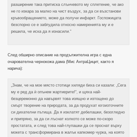
разширение така притиска слънчевото му сплетение, че ако
не го изкара за малко на чист въздух, за да си възстанови
кръвообращението, може да получи инфаркт. Госпожицата
безспорно се е заблудила относно намеренията му и е
решила, че иска да я изнасили.“
След обширно описание на продължителна игра с една
очарователна чернокожа дама (Мис АнтраЦицит, както я
нарича):
„Знам, че на мое място стотици хиляди биха си казали: „Сега
му е ред да ѝ опънем жартиерите!“, и щяха най-
безцеремонно да навървят това изящно и изтощено до
смърт творение на природата, за да продухат югоизточните
си дихателни пътища. Да я изклатят дебелашки, безогледно
и припряно, за да си лъснат колкото се може по-скоро
простатата, и след това най-глупашки да се проснат върху
мокета с трансформирана в жалък капкомер чурка, на която