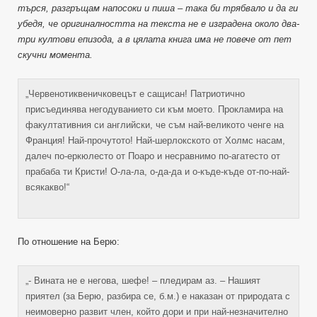
търся, разгръщам напосоки и пиша – така би трябвало и да ги
убедя, че оригиналността на текста не е изградена около два-
три култови епизода, а в цялата книга има не повече от пет
скучни момента.
„Червенотиквеничковецът е сащисан! Патриотично
присъединява негодуванието си към моето. Прокламира на
факултативния си английски, че съм най-великото ченге на
Франция! Най-прочутото! Най-шерлокското от Холмс насам,
далеч по-еркюлесто от Поаро и несравнимо по-агатесто от
прабаба ти Кристи! О-ла-ла, о-да-да и о-къде-къде от-по-най-
всякакво!“
По отношение на Берю:
„- Вината не е негова, шефе! – пледирам аз. – Нашият
приятел (за Берю, разбира се, б.м.) е наказан от природата с
неимоверно развит член, който дори и при най-незначително