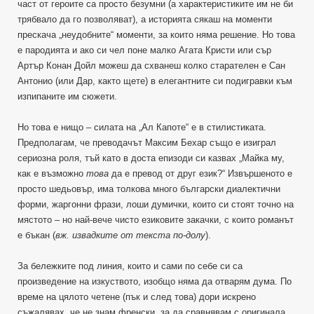
част от героите са просто безумни (а характеристиките им не би
трябвало да го позволяват), а историята сякаш на моменти
прескача „неудобните“ моменти, за които няма решение. Но това
е пародията и ако си чел поне малко Агата Кристи или сър
Артър Конан Дойл можеш да схванеш колко старателен е Сан
Антонио (или Дар, както щете) в елегантните си подигравки към
изпипаните им сюжети.
Но това е нищо – силата на „Ал Капоте“ е в стилистиката.
Предполагам, че преводачът Максим Бехар също е изиграл
сериозна роля, тъй като в доста епизоди си казвах „Майка му,
как е възможно
това
да е превод от друг език?“ Извършеното е
просто шедьовър, има толкова много български диалектични
форми, жаргонни фрази, лоши думички, които си стоят точно на
мястото – но най-вече чисто езиковите закачки, с които романът
е бъкан (
вж. извадките от текста по-долу
).
За бележките под линия, които и сами по себе си са
произведение на изкуството, изобщо няма да отварям дума. По
време на цялото четене (пък и след това) дори искрено
съжалявах, че не знам френски, за да сравнявам с оригинала.