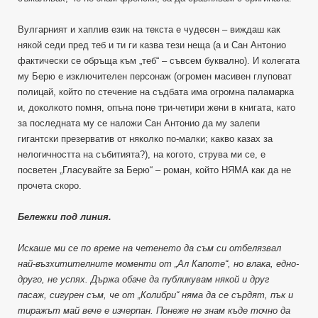
Вулгарният и хаплив език на текста е чудесен – виждаш как
някой седи пред теб и ти ги казва тези неща (а и Сан Антонио
фактически се обръща към „теб“ – съвсем буквално). И колегата
му Берю е изключителен персонаж (огромен масивен глуповат
полицай, който по стечение на съдбата има огромна паламарка
и, доколкото помня, опъна поне три-четири жени в книгата, като
за последната му се наложи Сан Антонио да му залепи
гигантски презерватив от няколко по-малки; какво казах за
нелогичността на събитията?), на когото, струва ми се, е
посветен „Гласувайте за Берю“ – роман, който НЯМА как да не
прочета скоро.
Бележки под линия.
Искаше ми се по време на четенето да съм си отбелязвал
най-възхитителните моменти от „Ал Капоте“, но влака, едно-
друго, не успях. Държа обаче да публикувам някой и друг
пасаж, сигурен съм, че от „Колибри“ няма да се сърдят, пък и
тиражът май вече е изчерпан. Понеже не знам къде точно да