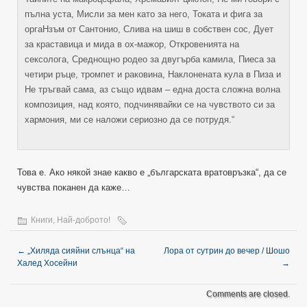
пълна уста, Мисли за мен като за него, Токата и фига за
оргаНзъм от Сантонио, Слива на шиш в собствен сос, Дует
за краставица и мида в ох-мажор, Откровенията на
сексолога, Среднощно родео за двугърба камила, Пиеса за
четири ръце, тромпет и раковина, Наклонената кула в Пиза и
Не тръгвай сама, аз също идвам – една доста сложна волна
композиция, над която, подчинявайки се на чувството си за
хармония, ми се наложи сериозно да се потрудя.“
Това е. Ако някой знае какво е „българската вратовръзка“, да се
чувства поканен да каже…
Книги
,
Най-доброто!
←
„Хиляда сияйни слънца“ на
Лора от сутрин до вечер / Шошо
Халед Хосейни
→
Comments are closed.