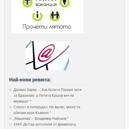
Най-нови ревюта:
Даниил Хармс – „Как Колето Панкин летя
за Бразилия, а Петята Ершов хич не
вярваше“ *
Слонът и пеперудът. Не малко, много те
обичам, каза Къмингс *
„Машенка“ – Владимир Набоков *
1943. Детска антология от времената,