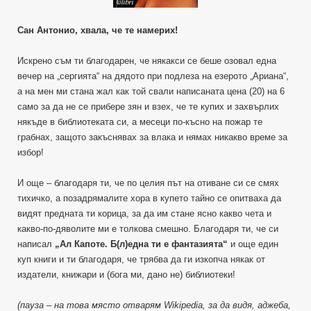
Сан Антонио, хвала, че те намерих!
Искрено съм ти благодарен, че някакси се беше озовал една
вечер на „сергията“ на дядото при подлеза на езерото „Ариана“,
а на мен ми стана жал как той свали написаната цена (20) на 6
само за да не се прибере зян и взех, че те купих и захвърлих
някъде в библиотеката си, а месеци по-късно на пожар те
грабнах, защото закъснявах за влака и нямах никакво време за
избор!
И още – благодаря ти, че по целия път на отиване си се смях
тихичко, а позадрямалите хора в купето тайно се опитваха да
видят предната ти корица, за да им стане ясно какво чета и
какво-по-дяволите ми е толкова смешно. Благодаря ти, че си
написал
„Ал Капоте. Б(л)една ти е фантазията“
и още един
куп книги и ти благодаря, че трябва да ги изкопча някак от
издатели, книжари и (бога ми, дано не) библиотеки!
(пауза – на това място отварям Wikipedia
, за да видя, аджеба,