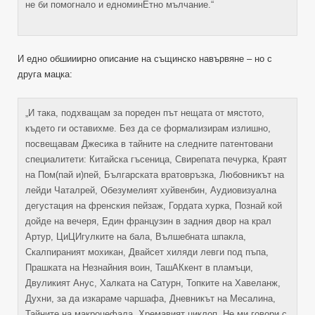
не би помогнало и едноминЕтно мълчание.“
И едно обшииирно описание на същинско навървяне – но с
друга мацка:
„И така, подхващам за пореден път нещата от мястото,
където ги оставихме. Без да се формализирам излишно,
посвещавам Джесика в тайните на следните патентовани
специалитети: Китайска гъсеница, Свирепата печурка, Краят
на Пом(пай и)пей, Българската вратовръзка, Любовникът на
лейди Чаталрей, Обезумелият хуйвенбин, Аудиовизуална
дегустация на френския пейзаж, Гордата хурка, Познай кой
дойде на вечеря, Един французин в задния двор на крал
Артур, ЦиЦИгулките на бала, Вълшебната шпакла,
Скалпираният мохикан, Двайсет хиляди левги под пъпа,
Прашката на Незнайния воин, ТашАКкент в пламъци,
Двуликият Анус, Халката на Сатурн, Топките на Хавеланж,
Духни, за да изкараме чаршафа, Дневникът на Месалина,
Тайните на макроцефала, Хремавият циклоп, Не ми говори с