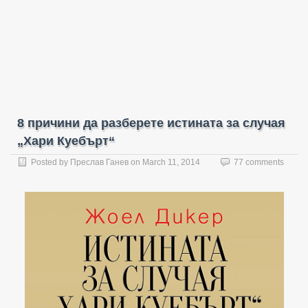
8 причини да разберете истината за случая
„Хари Куебърт“
Posted by
Преслав Ганев
on
March 11, 2014
77 comments