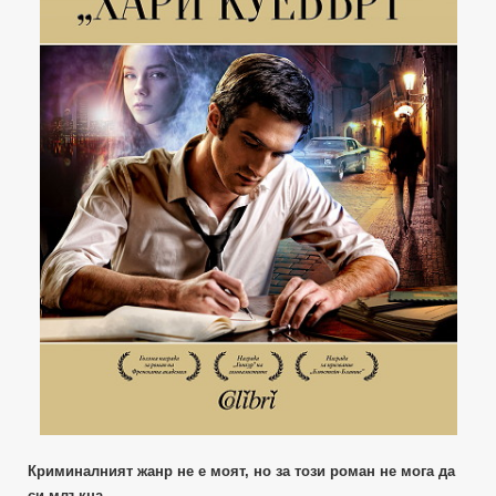
Криминалният жанр не е моят, но за този роман не мога да
си млъкна.