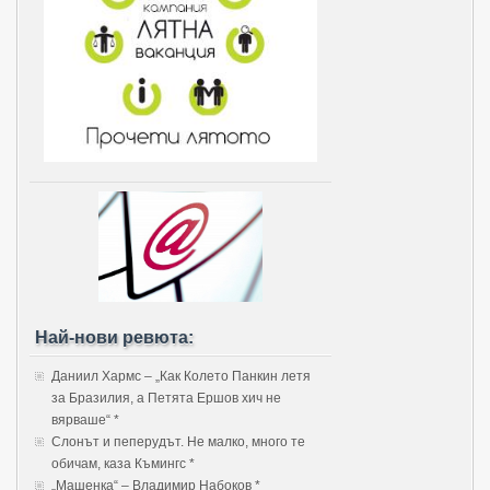
Най-нови ревюта:
Даниил Хармс – „Как Колето Панкин летя
за Бразилия, а Петята Ершов хич не
вярваше“ *
Слонът и пеперудът. Не малко, много те
обичам, каза Къмингс *
„Машенка“ – Владимир Набоков *