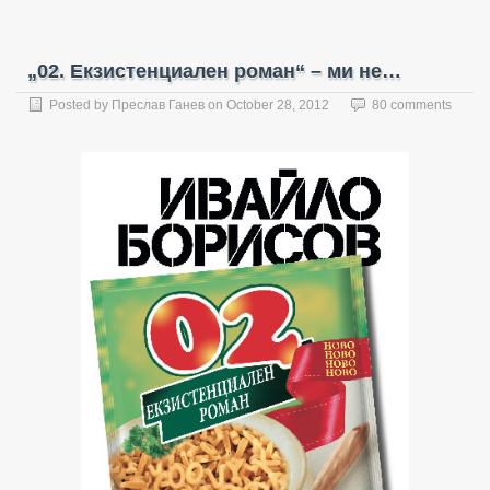
„02. Екзистенциален роман“ – ми не…
Posted by
Преслав Ганев
on
October 28, 2012
80 comments