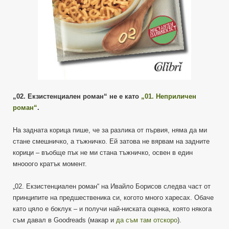
„02. Екзистенциален роман“ не е като
„01. Неприличен
роман“
.
На задната корица пише, че за разлика от първия, няма да ми
стане смешничко, а тъжничко. Ей затова не вярвам на задните
корици – въобще пък не ми стана тъжничко, освен в един
мнооого кратък момент.
„02. Екзистенциален роман“ на Ивайло Борисов следва част от
принципите на предшественика си, когото много харесах. Обаче
като цяло е боклук – и получи най-ниската оценка, която някога
съм давал в Goodreads (макар и
да съм там отскоро
).