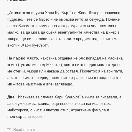
„Истината за случая Хари Куебърт“ на Жоел Дикер е написана
чудесно, чете се бързо и не омръзва нито за секунда. Понеже
не разбирам от криминална литература и съм чел прекалено
малко, за да мога да оценя евентуалните качества на Дикер в
жанра, ще си поплещя за останалите предимства, с които ме
вкопчи „Хари Куебърт“.
На първо място,
наистина отдавна не бях попадал на масивна
книга (тук имаме над 500 стр.), която нито в един момент да не
ме отегчи, умори или накара да оставя. Прочетох я на три пъти,
а като се имат предвид времевите ограничения в ежедневието
ми – това наистина е впечатляващо.
Две,
„Истината за случая Хари Куебърт“ е книга за писатели, а
аз си умирам за такива, още повече ако са написани така
майсторски, с чист и цветущ стил, атрактивна фабула и
пълнокръвни герои.
Read more »