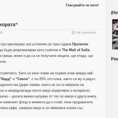
Гласувайте за него!
(Не
хората”
08
94 comments
остро критикувах несъстоялия се тази година
Пролетен
да бъде реорганизиран като събитие в
The Mall of Sofia
.
да греша, може и да са се получили нещата, ще отида, ще
Ре
очи.
 събитието. Като се качи човек на първия етаж вижда най-
“Бард”
и
“Сиела”
, с по 20% отстъпка, както си му е редът.
здателства (дори такива, които не са се мяркали на
, но и непредлагащи почти нищо атрактивно и интересно.
лко – досега винаги купувах от тях по някоя и друга книга,
ри книжният фонд в момента да е слаб, поне продавачите
и пиха кафе, хапваха нещо и си обменяха клюки със