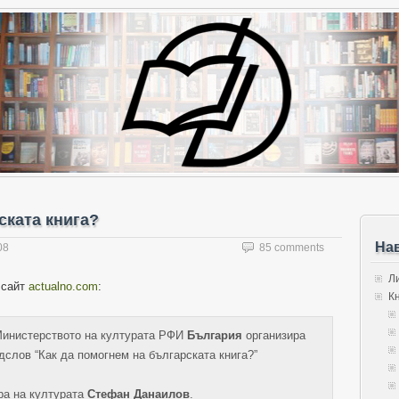
ската книга?
На
08
85 comments
Л
 сайт
actualno.com
:
К
инистерството на културата РФИ
България
организира
слов “Как да помогнем на българската книга?”
ра на културата
Стефан Данаилов
.