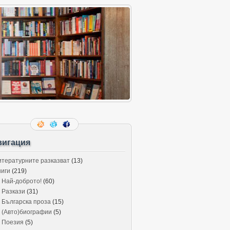
вигация
итературните разказват
(13)
ниги
(219)
Най-доброто!
(60)
Разкази
(31)
Българска проза
(15)
(Авто)биографии
(5)
Поезия
(5)