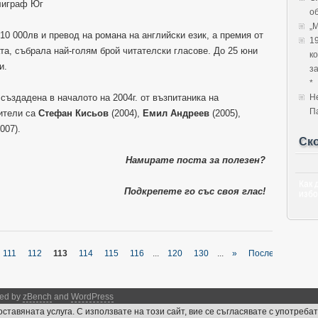
олиграф Юг
об
„
10 000лв и превод на романа на английски език, а премия от
1
ата, събрала най-голям брой читателски гласове. До 25 юни
к
и.
з
*
 създадена в началото на 2004г. от възпитаника на
Н
П
ители са
Стефан Кисьов
(2004),
Емил Андреев
(2005),
007).
Ск
Намирате поста за полезен?
Как 
Подкрепете го със своя глас!
избо
111
112
113
114
115
116
...
120
130
...
»
Последна
red by
zBench
and
WordPress
тавяната услуга. С използвате на този сайт, вие се съгласявате с употребата