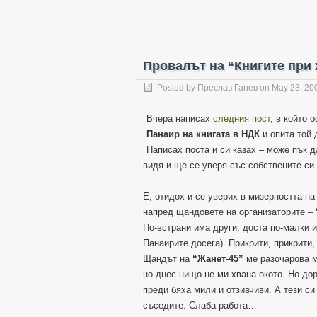
Провалът на “Книгите при 
Posted by
Преслав Ганев
on
May 23, 20
Вчера написах
следния пост
, в който 
Панаир на книгата в НДК
и опита той 
Написах поста и си казах – може пък 
видя и ще се уверя със собствените си 
Е, отидох и се уверих в мизерността на
напред щандовете на организаторите –
По-встрани има други, доста по-малки и
Панаирите досега). Прикрити, прикрити
Щандът на
“Жанет-45”
ме разочарова ма
но днес нищо не ми хвана окото. Но до
преди бяха мили и отзивчиви. А тези с
съседите. Слаба работа…