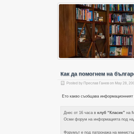
Как да помогнем на българ
Posted by
Преслав Ганев
on
May 28, 20
Ето какво съобщава информационният
Днес от 16 часа в
клуб “Класик”
на М
Осми форум на информацията под над
Форумът е под патронажа на министъ