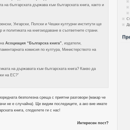
а на българската държава към българската книга, както и
С
ренски, Унгарски, Полски и Чешки културни институти ще
Д
р и политиката на книгоиздаване в съответните страни.
Пр
 на
Асоциация “Българска книга”
, издатели,
ламентарната комисия по култура, Министерството на
тиката на държавата към българската книга? Какво да
ки на ЕС?”
 поредната безполезна среща с приятни разговори (макар че
начи не е случайна). Ще видим последиците, а ако вие имате
рската книга, споделете ги с нас!
Интересен пост?