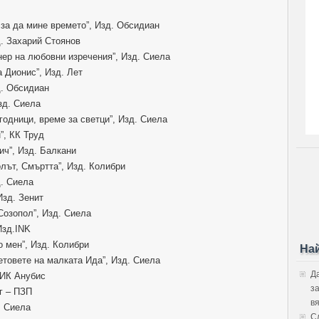
за да мине времето”, Изд. Обсидиан
д. Захарий Стоянов
ер на любовни изречения”, Изд. Сиела
 Дионис”, Изд. Лет
д. Обсидиан
зд. Сиела
годници, време за светци”, Изд. Сиела
”, КК Труд
ич”, Изд. Балкани
лът, Смъртта”, Изд. Колибри
д. Сиела
Изд. Зенит
Созопол”, Изд. Сиела
Изд.INK
о мен”, Изд. Колибри
На
товете на малката Ида”, Изд. Сиела
Д
 ИК Анубис
з
г – ПЗП
в
. Сиела
С