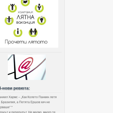
й-нови ревюта:
аниил Хармс – „Как Колето Панкин летя
а Бразилия, а Петята Ершов хич не
ярваше“ *
лонът и пеперудът. Не малко, много те