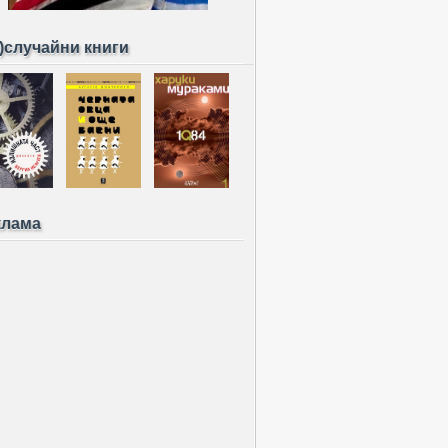
)случайни книги
клама