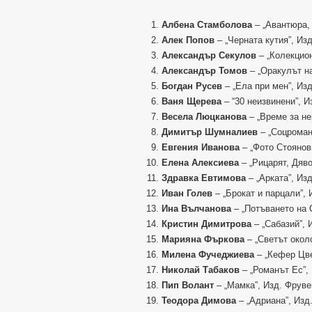
Албена Стамболова
– „Авантюра, 
Алек Попов
– „Черната кутия”, Из
Александър Секулов
– „Колекцион
Александър Томов
– „Оракулът на
Богдан Русев
– „Ела при мен”, Из
Ваня Щерева
– “30 неизвинени”, И
Весела Люцканова
– „Време за не
Димитър Шумналиев
– „Соцроман
Евгения Иванова
– „Фото Стоянов
Елена Алексиева
– „Рицарят, Дяво
Здравка Евтимова
– „Арката”, Из
Иван Голев
– „Брокат и парцали”, 
Ина Вълчанова
– „Потъването на 
Кристин Димитрова
– „Сабазий”, 
Марияна Фъркова
– „Светът окол
Милена Фучеджиева
– „Кефер Цве
Николай Табаков
– „Романът Ес”,
Пип Волант
– „Мамка”, Изд. Фруве
Теодора Димова
– „Адриана”, Изд