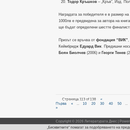
Тодор Кръшков
– „Кръв”, Изд. П
Наградата за победителя е в размер на 
1000лв е предвидена за автора на книг
ще бъдат определени шестте финалист
Призът се връчва от
фондация “ВИК”
,
Кеймбридж
Едуард Вик
. Предишни нос
Боян Биолчев
(2006) и
Георги Тенев
(2
Страница 113 of 138
«
Първа
«
...
10
20
30
40
50
...
»
Copyright © 2026 Литературата Днес | Powe
„Бисквитките“ помагат за подобряването на предос