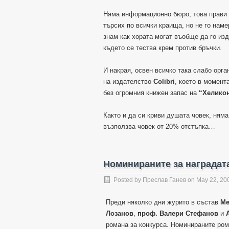
Няма информационно бюро, това прави 
търсих по всички краища, но не го нам
знам как хората могат въобще да го из
където се тества крем против бръчки.
И накрая, освен всичко така слабо орг
на издателство
Colibri
, което в момент
без огромния книжен запас на
“Хелико
Както и да си криви душата човек, ням
възползва човек от 20% отстъпка…
Номинираните за наградата
Posted by
Преслав Ганев
on
May 22, 20
Преди няколко дни журито в състав
Ме
Лозанов
,
проф. Валери Стефанов
и
романа за конкурса. Номинираните ром