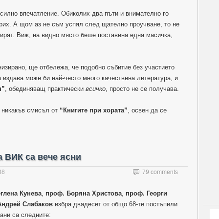
силно впечатление. Обиколих два пъти и внимателно го
ерих. А щом аз не съм успял след щателно проучване, то не
дирят. Виж, на видно място беше поставена една масичка,
анизирано, ще отбележа, че подобно събитие без участието
а издава може би най-често много качествена литература, и
н”
, обединяващ практически
всичко
, просто не се получава.
а никакъв смисъл от
“Книгите при хората”
, освен да се
 ВИК са вече ясни
08
79 comments
глена Кунева
,
проф. Боряна Христова
,
проф. Георги
Андрей Слабаков
избра двадесет от общо 68-те постъпили
ани са следните: