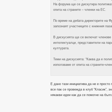
На форума ще се дискутира политикат
опита на страните – членки на ЕС.
По време на дебата директорите на Ф
запознаят участниците с книжния паза
В дискусията ще се включат членове
интелектуалци, представители на пар
културата.
Теми на дискусията: “Каква да е поли
използваме от опита на страните-член
Е дано тази инициатива да не е просто
все пак се провежда в клуб “Класик”, з
някакви идеи как да се помогне на бълга