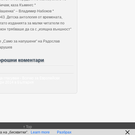
ичам, каза Къмингс *
Машенка“ – Владимир Набоков *
943. Детска антология от времената,
огато изданията за малки читатели по
акон трябваше да са с „изящна външност“
е „Само за напушени“ на Радослав
арушев
орошни коментари
да гласувам - Всичко за Европейски
ри 2014 в България
↑
Top
 на „бисквитки“.
Learn more
Разбрах