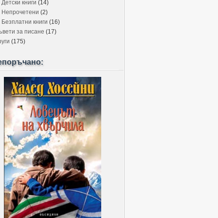
Детски книги
(14)
Непрочетени
(2)
Безплатни книги
(16)
ъвети за писане
(17)
руги
(175)
епоръчано: