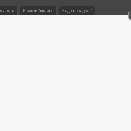
исането
Книжни блогове
Къде попадна?