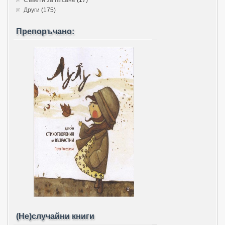
Съвети за писане
(17)
Други
(175)
Препоръчано:
(Не)случайни книги