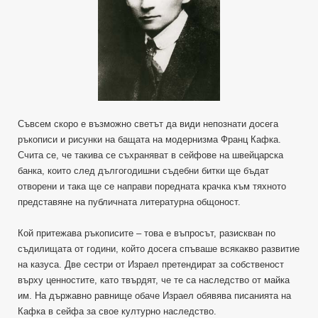
Съвсем скоро е възможно светът да види непознати досега
ръкописи и рисунки на бащата на модернизма Франц Кафка.
Счита се, че такива се съхраняват в сейфове на швейцарска
банка, които след дългогодишни съдебни битки ще бъдат
отворени и така ще се направи поредната крачка към тяхното
представяне на публичната литературна общоност.
Кой притежава ръкописите – това е въпросът, разискван по
съдилищата от години, който досега спъваше всякакво развитие
на казуса. Две сестри от Израел претендират за собственост
върху ценностите, като твърдят, че те са наследство от майка
им. На държавно равнище обаче Израел обявява писанията на
Кафка в сейфа за свое културно наследство.