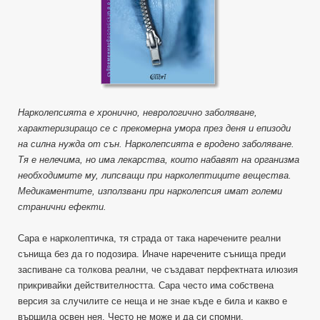
Нарколепсията е хронично, неврологично заболяване,
характеризиращо се с прекомерна умора през деня и епизоди
на силна нужда от сън. Нарколепсията е вродено заболяване.
Тя е нелечима, но има лекарства, които набавят на организма
необходимите му, липсващи при нарколептиците вещества.
Медикаментите, използвани при нарколепсия имат големи
странични ефекти.
Сара е нарколептичка, тя страда от така наречените реални
сънища без да го подозира. Иначе наречените сънища преди
заспиване са толкова реални, че създават перфектната илюзия
прикривайки действителността. Сара често има собствена
версия за случилите се неща и не знае къде е била и какво е
вършила освен нея. Често не може и да си спомни.