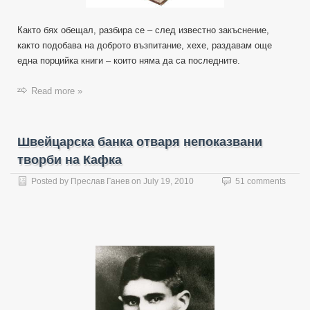
Както бях обещал, разбира се – след известно закъснение,
както подобава на доброто възпитание, хехе, раздавам още
една порцийка книги – които няма да са последните.
Read more »
Швейцарска банка отваря непоказвани
творби на Кафка
Posted by
Преслав Ганев
on
July 19, 2010
51 comments