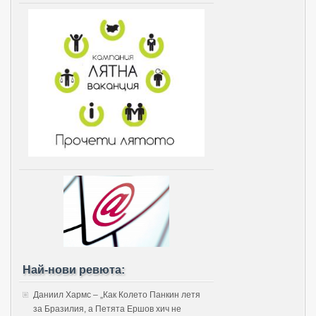
Най-нови ревюта:
Даниил Хармс – „Как Колето Панкин летя
за Бразилия, а Петята Ершов хич не