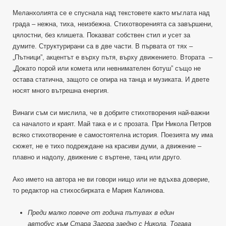
Меланхолията се е спуснала над текстовете както мъглата над
града – нежна, тиха, неизбежна. Стихотворенията са завършени,
цялостни, без клишета. Показват собствен стил и усет за
думите. Структурирани са в две части. В първата от тях –
„Пътници”, акцентът е върху пътя, върху движението. Втората –
„Докато порой или комета или невнимателен ботуш” също не
остава статична, защото се опира на танца и музиката. И двете
носят много вътрешна енергия.
Винаги съм си мислила, че в добрите стихотворения най-важни
са началото и краят. Май така е и с прозата. При Никола Петров
всяко стихотворение е самостоятелна история. Поезията му има
сюжет, не е тихо подреждане на красиви думи, а движение –
плавно и надолу, движение с въртене, танц или друго.
Ако името на автора не ви говори нищо или не вдъхва доверие,
то редактор на стихосбирката е Мария Калинова.
Преди малко повече от година пътувах в един
автобус към Стара Загора заедно с Никола. Тогава