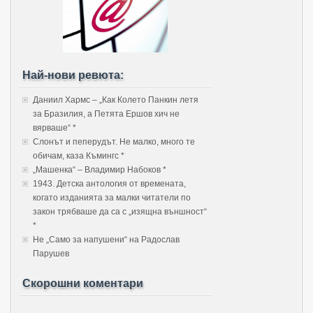
Най-нови ревюта:
Даниил Хармс – „Как Колето Панкин летя
за Бразилия, а Петята Ершов хич не
вярваше“ *
Слонът и пеперудът. Не малко, много те
обичам, каза Къмингс *
„Машенка“ – Владимир Набоков *
1943. Детска антология от времената,
когато изданията за малки читатели по
закон трябваше да са с „изящна външност“
*
Не „Само за напушени“ на Радослав
Парушев
Скорошни коментари