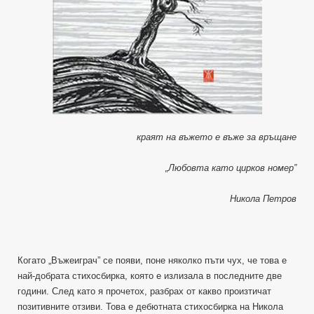
краят на въжето е въже за връщане
„Любовта като цирков номер”
Никола Петров
Когато „Въжеиграч” се появи, поне няколко пъти чух, че това е
най-добрата стихосбирка, която е излизала в последните две
години. След като я прочетох, разбрах от какво произтичат
позитивните отзиви. Това е дебютната стихосбирка на Никола