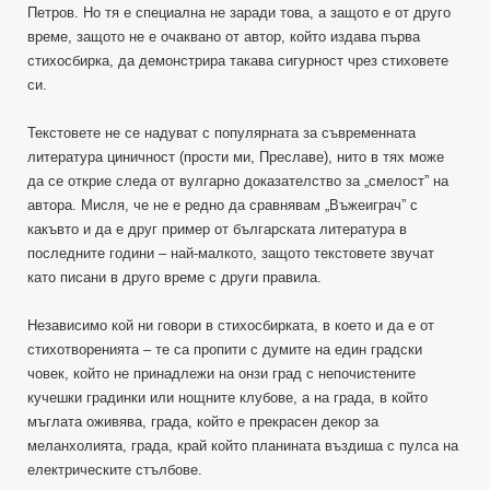
Петров. Но тя е специална не заради това, а защото е от друго
време, защото не е очаквано от автор, който издава първа
стихосбирка, да демонстрира такава сигурност чрез стиховете
си.
Текстовете не се надуват с популярната за съвременната
литература циничност (прости ми, Преславе), нито в тях може
да се открие следа от вулгарно доказателство за „смелост” на
автора. Мисля, че не е редно да сравнявам „Въжеиграч” с
какъвто и да е друг пример от българската литература в
последните години – най-малкото, защото текстовете звучат
като писани в друго време с други правила.
Независимо кой ни говори в стихосбирката, в което и да е от
стихотворенията – те са пропити с думите на един градски
човек, който не принадлежи на онзи град с непочистените
кучешки градинки или нощните клубове, а на града, в който
мъглата оживява, града, който е прекрасен декор за
меланхолията, града, край който планината въздиша с пулса на
електрическите стълбове.