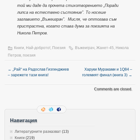
той ми даде да прочета стихотворението „Поради
липса на естествено състояние”. То носеше
заглавието „Въжеиграч”. Мисля, че оттогава съм
пристрастна, когато става дума за поезията на
Никола Петров.
Книги
,
Най-доброто!
,
Поезия
Въжеиграч
,
Жанет-45
,
Никола
Петров
,
поезия
←
„Рай“ на Радослав Гизгинджиев
Харуки Мураками и 1Q84 –
– зарежете тази книга!
големият финал (книга 3)
→
Comments are closed.
Навигация
Литературните разказват
(13)
Книги
(219)