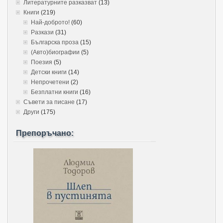
Литературните разказват
(13)
Книги
(219)
Най-доброто!
(60)
Разкази
(31)
Българска проза
(15)
(Авто)биографии
(5)
Поезия
(5)
Детски книги
(14)
Непрочетени
(2)
Безплатни книги
(16)
Съвети за писане
(17)
Други
(175)
Препоръчано: