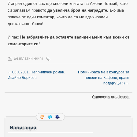
7 април един от вас ще спечели книгата на Амели Нотомб, като
си запазвам правото
да увелича броя на наградите
, ако има
повече от един коментар, които да са ме вдъхновили
достатъчно. Успех!
И пак:
Не забравяйте да оставяте валиден мейл към всеки от
коментарите си!
Безплатни книги
←
03, 02, 01. Неприличен роман.
Номинираха ме в конкурса за
Ивайло Борисов
новели на Кафене, правя
подаръци : )
→
Comments are closed.
Навигация