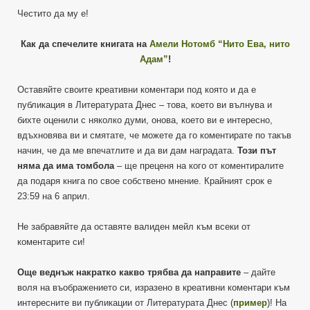
Честито да му е!
Как да спечелите книгата на
Амели Нотомб “Нито Ева, нито
Адам”
!
Оставяйте своите креативни коментари под която и да е
публикация в Литературата Днес – това, което ви вълнува и
бихте оценили с няколко думи, онова, което ви е интересно,
вдъхновява ви и смятате, че можете да го коментирате по такъв
начин, че да ме впечатлите и да ви дам наградата.
Този път
няма да има томбола
– ще преценя на кого от коментиралите
да подаря книга по свое собствено мнение. Крайният срок е
23:59 на 6 април.
Не забравяйте да оставяте валиден мейл към всеки от
коментарите си!
Още веднъж накратко какво трябва да направите
– дайте
воля на въображението си, изразено в креативни коментари към
интересните ви публикации от Литературата Днес (
пример
)! На