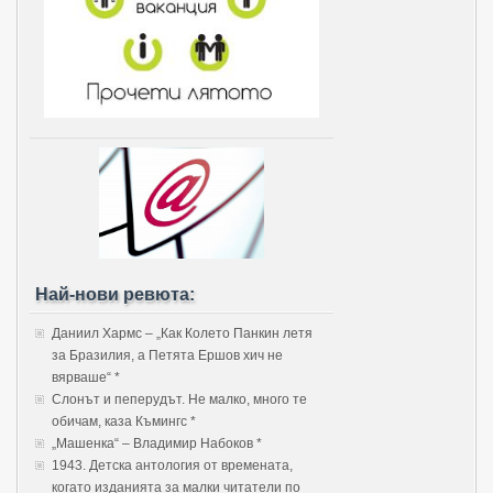
Най-нови ревюта:
Даниил Хармс – „Как Колето Панкин летя
за Бразилия, а Петята Ершов хич не
вярваше“ *
Слонът и пеперудът. Не малко, много те
обичам, каза Къмингс *
„Машенка“ – Владимир Набоков *
1943. Детска антология от времената,
когато изданията за малки читатели по