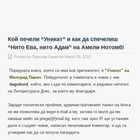
Кой печели “Уникат” и как да спечелиш
“Нито Ева, нито Адам” на Амели Нотомб!
Posted by
Преслав Ганев
on March 28, 2010
Поредната книга, която си има нов притежател, е
“Уникат” на
Милорад Павич
. Победителят в томболата е човек с ник
dagoburd
, който, ако съдя по коментарите, е редовен читател
на Литературата Днес, за което му благодаря.
Заради технически проблем, административният панел на блога
не ми позволява да видя e-mail-а му, затова го моля да ми
напише мейл на prega(@)mail.bg, като там чрез IP ще установя
дали е същият човек, написал печелившия коментар, и ще се
уговорим как да си получи наградата.