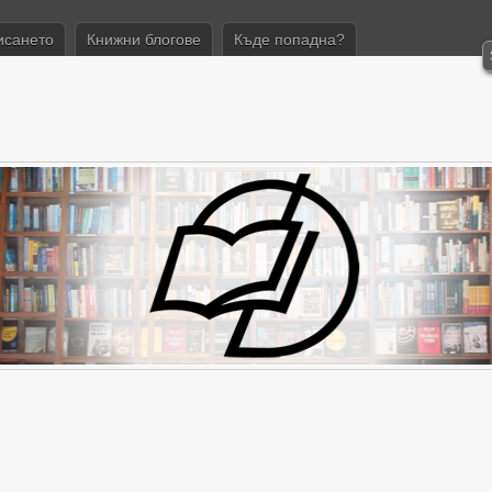
исането
Книжни блогове
Къде попадна?