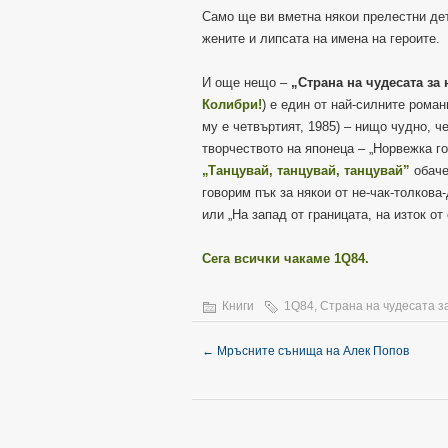
Само ще ви вметна някои прелестни дет
жените и липсата на имена на героите.
И още нещо –
„Страна на чудесата за 
Колибри!
) е един от най-силните рома
му е четвъртият, 1985) – нищо чудно, 
творчеството на японеца – „Норвежка г
„Танцувай, танцувай, танцувай”
обаче
говорим пък за някои от не-чак-толкова
или „На запад от границата, на изток от
Сега всички чакаме 1Q84.
Книги
1Q84
,
Страна на чудесата за
←
Мръсните сънища на Алек Попов