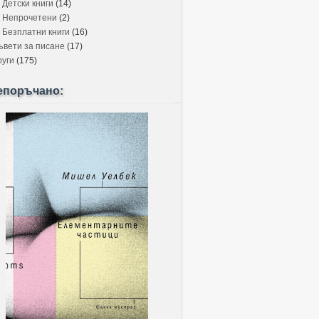
Детски книги
(14)
Непрочетени
(2)
Безплатни книги
(16)
ъвети за писане
(17)
руги
(175)
епоръчано: