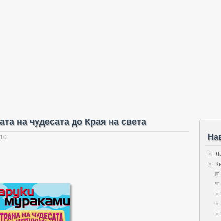
ата на чудесата до Края на света
На
010
Л
К