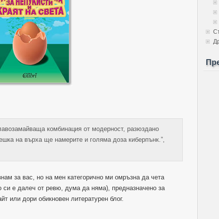
С
Д
Пр
главозамайваща комбинация от модерност, разюздано
ешка на върха ще намерите и голяма доза киберпънк.”,
нам за вас, но на мен категорично ми омръзна да чета
 си е далеч от ревю, дума да няма), предназначено за
айт или дори обикновен литературен блог.