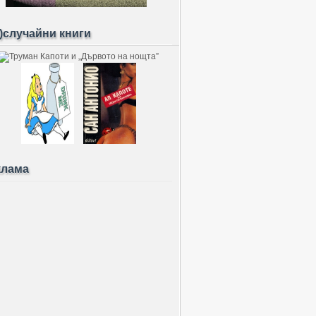
)случайни книги
клама