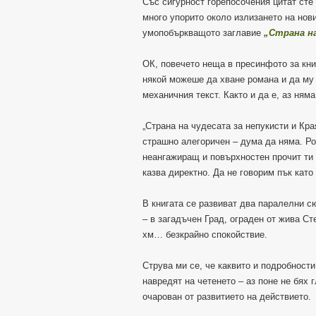
Със сигурност горепосочения цитат сте
много упорито около излизането на нов
умопобъркващото заглавие
„Страна на
ОК, повечето неща в пресинфото за книг
някой можеше да хване романа и да му 
механичния текст. Както и да е, аз няма
„Страна на чудесата за непукисти и Края
страшно алегоричен – дума да няма. Ро
неангажиращ и повърхностен прочит ти
казва директно. Да не говорим пък като
В книгата се развиват два паралелни сю
– в загадъчен Град, ограден от жива С
хм… безкрайно спокойствие.
Струва ми се, че каквито и подробност
навредят на четенето – аз поне не бях 
очарован от развитието на действието.