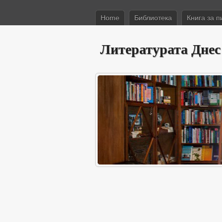
Home
Библиотека
Книга за п
Литературата Днес