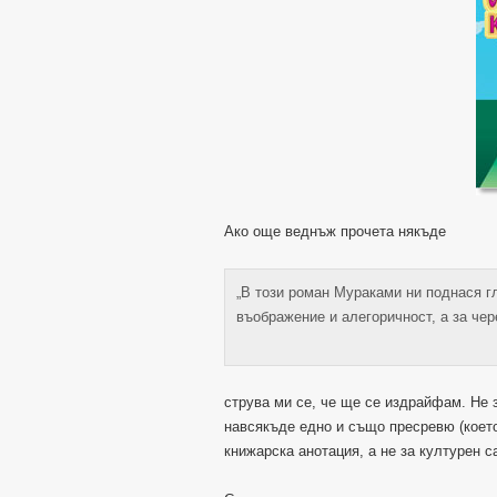
Ако още веднъж прочета някъде
„В този роман Мураками ни поднася 
въображение и алегоричност, а за чер
струва ми се, че ще се издрайфам. Не з
навсякъде едно и също пресревю (което
книжарска анотация, а не за културен с