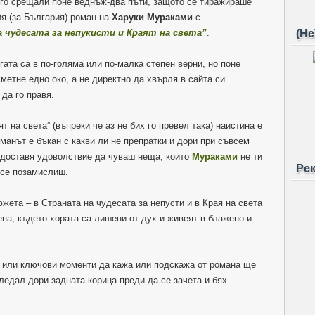
 го срещали поне веднъж-два пъти, защото се тиражираше
ия (за България) роман на
Харуки Мураками
с
 чудесата за непукисти и Краят на света”
.
(Не
ата са в по-голяма или по-малка степен верни, но поне
метне едно око, а не директно да хвърля в сайта си
 да го правя.
т на света” (въпреки че аз не бих го превел така) наистина е
манът е бъкан с какви ли не препратки и дори при съвсем
 доставя удоволствие да чуваш неща, които
Мураками
не ти
Ре
 се позамислиш.
жета – в Страната на чудесата за непусти и в Края на света
тена, където хората са лишени от дух и живеят в блажено и…
и или ключови моменти да кажа или подскажа от романа ще
гледал дори задната корица преди да се зачета и бях