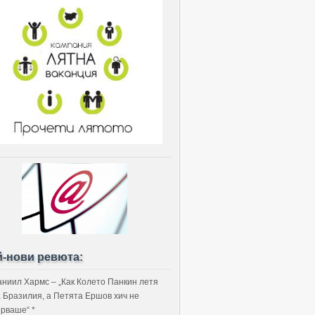
й-нови ревюта:
аниил Хармс – „Как Колето Панкин летя
а Бразилия, а Петята Ершов хич не
ярваше“ *