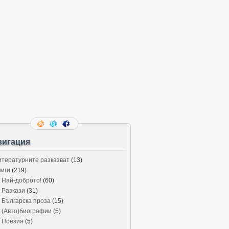
вигация
итературните разказват
(13)
ниги
(219)
Най-доброто!
(60)
Разкази
(31)
Българска проза
(15)
(Авто)биографии
(5)
Поезия
(5)