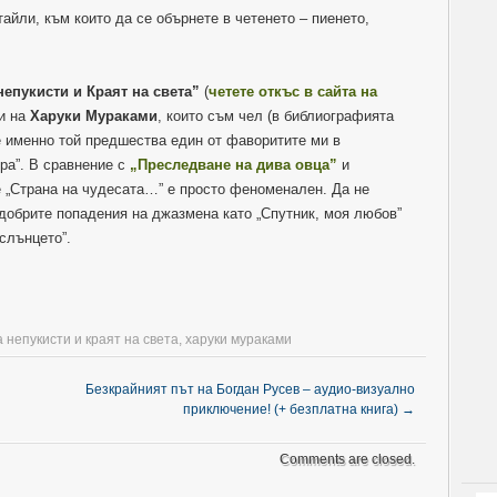
айли, към които да се обърнете в четенето – пиенето,
непукисти и Краят на света”
(
четете откъс в сайта на
ни на
Харуки Мураками
, които съм чел (в библиографията
че именно той предшества един от фаворитите ми в
ора”. В сравнение с
„Преследване на дива овца”
и
 „Страна на чудесата…” е просто феноменален. Да не
-добрите попадения на джазмена като „Спутник, моя любов”
 слънцето”.
 непукисти и краят на света
,
харуки мураками
Безкрайният път на Богдан Русев – аудио-визуално
приключение! (+ безплатна книга)
→
Comments are closed.