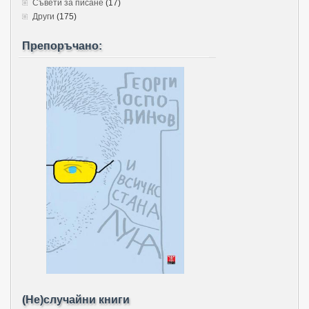
Съвети за писане
(17)
Други
(175)
Препоръчано:
(Не)случайни книги