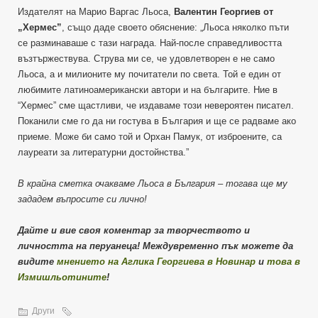
Издателят на Марио Варгас Льоса,
Валентин Георгиев от
„Хермес”
, също даде своето обяснение: „Льоса няколко пъти
се разминаваше с тази награда. Най-после справедливостта
възтържествува. Струва ми се, че удовлетворен е не само
Льоса, а и милионите му почитатели по света. Той е един от
любимите латиноамерикански автори и на българите. Ние в
“Хермес” сме щастливи, че издаваме този невероятен писател.
Поканили сме го да ни гостува в България и ще се радваме ако
приеме. Може би само той и Орхан Памук, от изброените, са
лауреати за литературни достойнства.”
В крайна сметка очакваме Льоса в България – тогава ще му
зададем въпросите си лично!
Дайте и вие своя коментар за творчеството и
личността на перуанеца! Междувременно пък можете да
видите
мнението на Аглика Георгиева в Новинар
и
това в
Измишльотините
!
Други