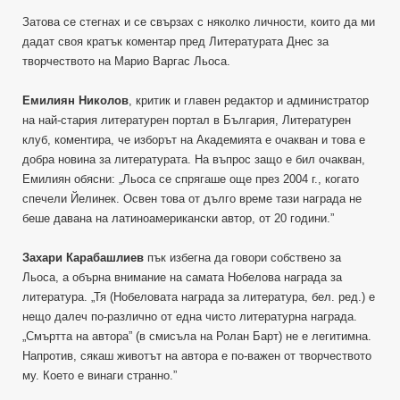
Затова се стегнах и се свързах с няколко личности, които да ми
дадат своя кратък коментар пред Литературата Днес за
творчеството на Марио Варгас Льоса.
Емилиян Николов
, критик и главен редактор и администратор
на най-стария литературен портал в България, Литературен
клуб, коментира, че изборът на Академията е очакван и това е
добра новина за литературата. На въпрос защо е бил очакван,
Емилиян обясни: „Льоса се спрягаше още през 2004 г., когато
спечели Йелинек. Освен това от дълго време тази награда не
беше давана на латиноамерикански автор, от 20 години.”
Захари Карабашлиев
пък избегна да говори собствено за
Льоса, а обърна внимание на самата Нобелова награда за
литература. „Тя (Нобеловата награда за литература, бел. ред.) е
нещо далеч по-различно от една чисто литературна награда.
„Смъртта на автора” (в смисъла на Ролан Барт) не е легитимна.
Напротив, сякаш животът на автора е по-важен от творчеството
му. Което е винаги странно.”