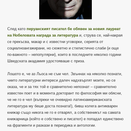
След като
перуанският писател бе обявен за новия лауреат
на Нобеловата награда за литература
и, струва се, най-накрая
се прекъсва, макар и с известни уговорки, серията от
социалноангажирани, но сюжетно и стилистично слаби (и още
по-важното – непопулярни), които в последните няколко години
Шведската акадамия удостояваше с приза.
Лошото е, че аз Льоса не съм чел. Звъннах на няколко познати,
чиито литературни интереси далеч надхвърлят моите, но се
оказа, че и за тях той е сравнително непознат – сравнително
известен поет и в момента докторант по философия ми обясни,
че не го е чел (въпреки че очевидно латиноамериканската
литература му беше доста позната!), бивш колега антикварен
книжар също никога не го е отварял, а собственикът на самата
книжарница (който е собствено и писател) е попадал единствено
на фрагменти и разкази в периодика и антологии.