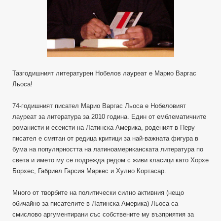
Тазгодишният литературен Нобелов лауреат е Марио Варгас
Льоса!
74-годишният писател Марио Варгас Льоса е Нобеловият
лауреат за литература за 2010 година. Един от емблематичните
романисти и есеисти на Латинска Америка, роденият в Перу
писател е смятан от редица критици за най-важната фигура в
бума на популярността на латиноамериканската литература по
света и името му се подрежда редом с живи класици като Хорхе
Борхес, Габриел Гарсия Маркес и Хулио Кортасар.
Много от творбите на политически силно активния (нещо
обичайно за писателите в Латинска Америка) Льоса са
смислово аргументирани със собствените му възприятия за