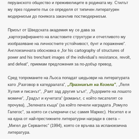
перуанското общество и преживелиците в родината му. Стилът
му през годините пък се определя от типичен литературен
модернизъм до понякога закачлив постмодернизъм.
Призът от Шведската академия му се дава за
„картографирането на властовите структури и отчетливото му
изобразяване на личностните устойчивост, бунт и поражение“.
Англоезичната обосновка е „for his cartography of structures of
power and his trenchant images of the individual’s resistance, revolt,
and defeat“, приемам предложения за по-добър превод.
Сред топроманите на Льоса попадат шедьоври на литературата
като „Разговор в катедралата“,
„Празникът на Козела”
, „Леля
Хулия и писачът“, „Раят зад другия ъгъл“, „Лудориите на лошото
момиче“, „Градът и кучетата“ (романът, с който писателят се
прочува), „Зелената къща“ (за който печели наградата „Ромуло
Галегос“, за която си съперничи със самия Маркес). Носител е и
на една от най-престижните литературни награди в света –
„Мигел де Сервантес“ (1994), която се връчва за испаноезична
литература.