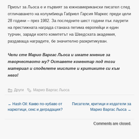
Призът за Льоса е и първият за южноамерикански писател след
отличаването на колумбиеца Габриел Гарсия Маркес преди цели
28 години – през 1982. За последните шест години пък лаурети
на престижната награда станаха петима европейци и един
турчин, заради което комитетът на Шведската академия,
раздаваща наградите, бе значително разкритикуван.
Чели сте Марио Варгас Льоса и имате мнение за
творчеството му? Оставете коментар под този
материал и споделете мислите и критиките си към
него!
Други
Марио Варгас Льоса
←
Hash Oil: Какво по-хубаво от
Писатели, критици и издатели за
наркотици, секс и деградация?
Марио Варгас Льоса
→
Comments are closed.