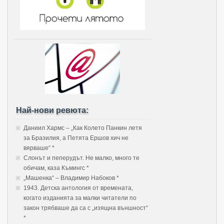
Най-нови ревюта:
Даниил Хармс – „Как Колето Панкин летя
за Бразилия, а Петята Ершов хич не
вярваше“ *
Слонът и пеперудът. Не малко, много те
обичам, каза Къмингс *
„Машенка“ – Владимир Набоков *
1943. Детска антология от времената,
когато изданията за малки читатели по
закон трябваше да са с „изящна външност“
*