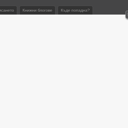
исането
Книжни блогове
Къде попадна?