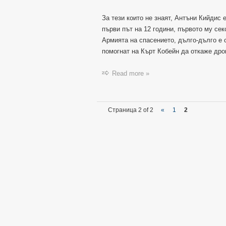
За тези които не знаят, Антъни Кийдис е
първи път на 12 години, първото му сек
Армията на спасението, дълго-дълго е 
помогнат на Кърт Кобейн да откаже дро
Read more »
Страница 2 of 2
«
1
2