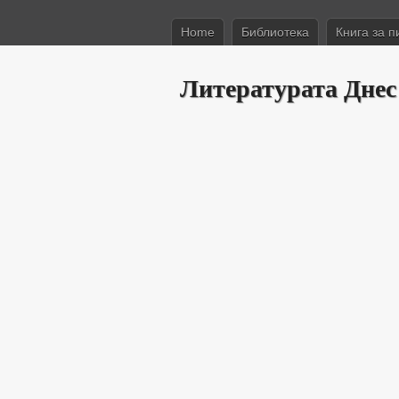
Home
Библиотека
Книга за п
Литературата Днес