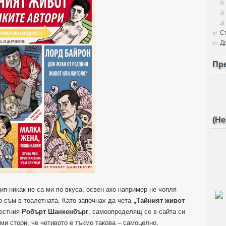
С
Д
Пр
(Не
цип никак не са ми по вкуса, освен ако например не чопля
о съм в тоалетната. Като започнах да чета
„Тайният живот
вестния
Робърт Шанкенбърг
, самоопределящ се в сайта си
 ми стори, че четивото е тъкмо такова – самоцелно,