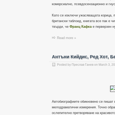
комерсиално, псевдосензационно и гну
Като се изключи ужасяващата корица, 
британски таблоид, книгата все пак е ч
твърди, че
Франц Кафка
е перверзен ну
Read more »
Антъни Кийдис, Ред Хот, Бе
Posted by
Преслав Ганев
on
March 3, 2
Автобиографиите обикновено се пишат в
мелодраматични измерения. Точно обрат
ослепително претворяване на красивото