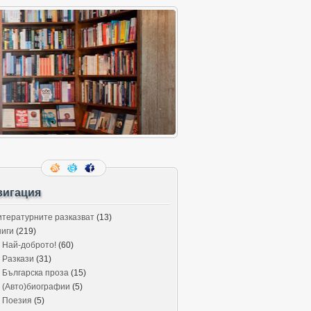
вигация
итературните разказват
(13)
ниги
(219)
Най-доброто!
(60)
Разкази
(31)
Българска проза
(15)
(Авто)биографии
(5)
Поезия
(5)