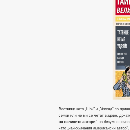
Вестници като „Шок” и „Уикенд” по прин
семки или не ми се четат вицове, докат
на великите автори”
на безумно неиз
като „най-обичания американски автор”,