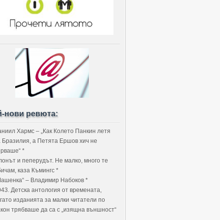
й-нови ревюта:
аниил Хармс – „Как Колето Панкин летя
а Бразилия, а Петята Ершов хич не
ярваше“ *
лонът и пеперудът. Не малко, много те
ичам, каза Къмингс *
Машенка“ – Владимир Набоков *
943. Детска антология от времената,
огато изданията за малки читатели по
акон трябваше да са с „изящна външност“