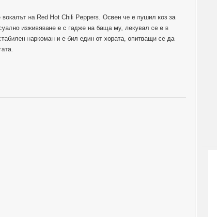
 вокалът на Red Hot Chili Peppers. Освен че е пушил коз за
суално изживяване е с гадже на баща му, лекувал се е в
стабилен наркоман и е бил един от хората, опитващи се да
гата.