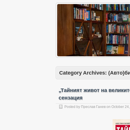
Category Archives:
(Авто)б
„Тайният живот на великит
сензация
Posted by
Преслав Ганев
on
October 24