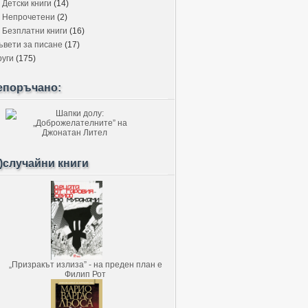
Детски книги
(14)
Непрочетени
(2)
Безплатни книги
(16)
ъвети за писане
(17)
руги
(175)
епоръчано:
)случайни книги