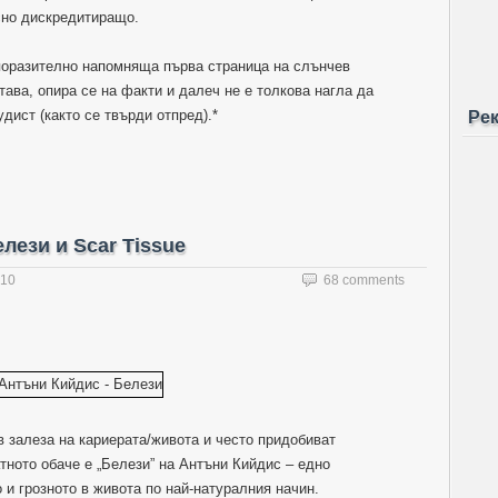
сно дискредитиращо.
поразително напомняща първа страница на слънчев
итава, опира се на факти и далеч не е толкова нагла да
дист (както се твърди отпред).*
Ре
лези и Scar Tissue
010
68 comments
 залеза на кариерата/живота и често придобиват
ното обаче е „Белези” на Антъни Кийдис – едно
 и грозното в живота по най-натуралния начин.