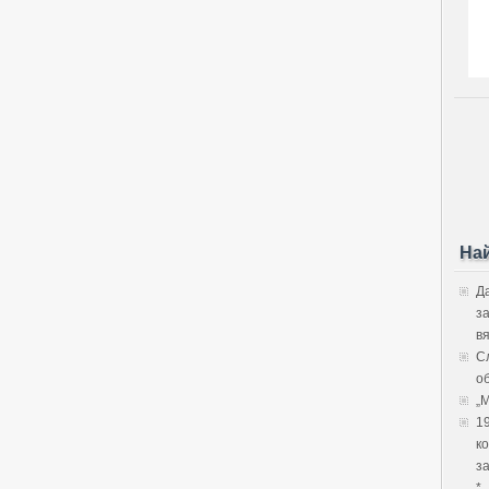
На
Д
з
в
С
об
„
1
к
з
*