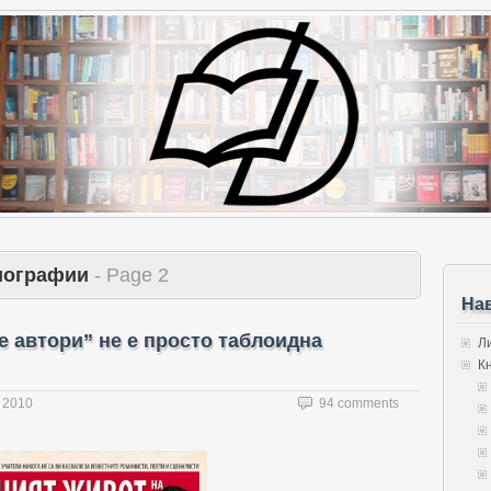
иографии
- Page 2
На
е автори” не е просто таблоидна
Л
К
, 2010
94 comments