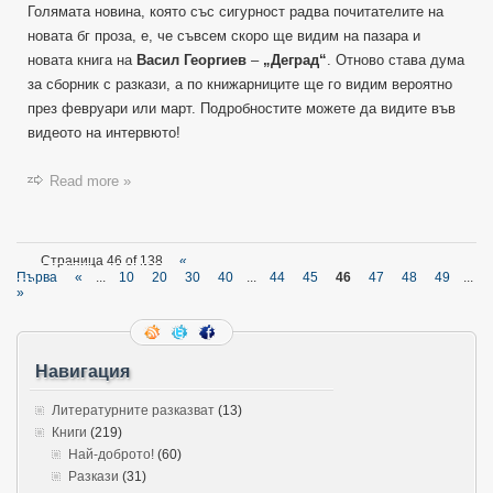
Голямата новина, която със сигурност радва почитателите на
новата бг проза, е, че съвсем скоро ще видим на пазара и
новата книга на
Васил Георгиев
–
„Деград“
. Отново става дума
за сборник с разкази, а по книжарниците ще го видим вероятно
през февруари или март. Подробностите можете да видите във
видеото на интервюто!
Read more »
Страница 46 of 138
«
Първа
«
...
10
20
30
40
...
44
45
46
47
48
49
...
»
Навигация
Литературните разказват
(13)
Книги
(219)
Най-доброто!
(60)
Разкази
(31)