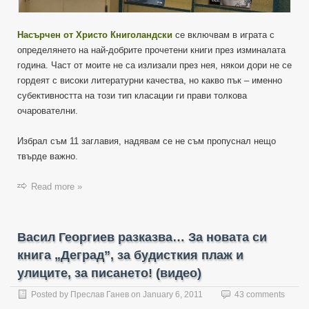
Насърчен от Христо Книголандски
се включвам в играта с
определянето на най-добрите прочетени книги през изминалата
година. Част от моите не са излизали през нея, някои дори не се
гордеят с високи литературни качества, но какво пък – именно
субективността на този тип класации ги прави толкова
очарователни.
Избрал съм 11 заглавия, надявам се не съм пропуснал нещо
твърде важно.
Read more »
Васил Георгиев разказва… За новата си
книга „Деград”, за будисткия плаж и
улиците, за писането! (видео)
Posted by
Преслав Ганев
on
January 6, 2011
43 comments