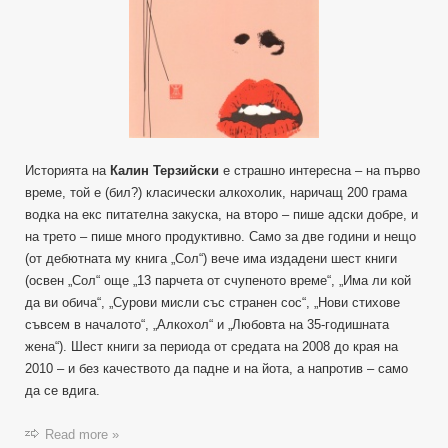
Историята на
Калин Терзийски
е страшно интересна – на първо
време, той е (бил?) класически алкохолик, наричащ 200 грама
водка на екс питателна закуска, на второ – пише адски добре, и
на трето – пише много продуктивно. Само за две години и нещо
(от дебютната му книга „Сол“) вече има издадени шест книги
(освен „Сол“ още „13 парчета от счупеното време“, „Има ли кой
да ви обича“, „Сурови мисли със странен сос“, „Нови стихове
съвсем в началото“, „Алкохол“ и „Любовта на 35-годишната
жена“). Шест книги за периода от средата на 2008 до края на
2010 – и без качеството да падне и на йота, а напротив – само
да се вдига.
Read more »