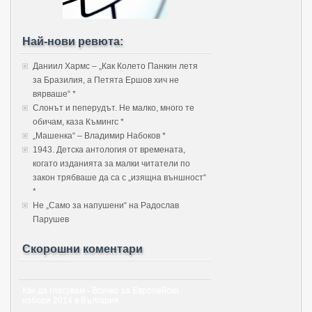
Най-нови ревюта:
Даниил Хармс – „Как Колето Панкин летя
за Бразилия, а Петята Ершов хич не
вярваше“ *
Слонът и пеперудът. Не малко, много те
обичам, каза Къмингс *
„Машенка“ – Владимир Набоков *
1943. Детска антология от времената,
когато изданията за малки читатели по
закон трябваше да са с „изящна външност“
*
Не „Само за напушени“ на Радослав
Парушев
Скорошни коментари
Как да гласувам - Всичко за Европейски
избори 2014 в България