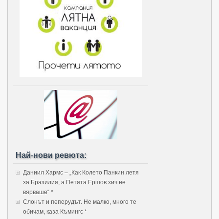
Най-нови ревюта:
Даниил Хармс – „Как Колето Панкин летя
за Бразилия, а Петята Ершов хич не
вярваше“ *
Слонът и пеперудът. Не малко, много те
обичам, каза Къмингс *