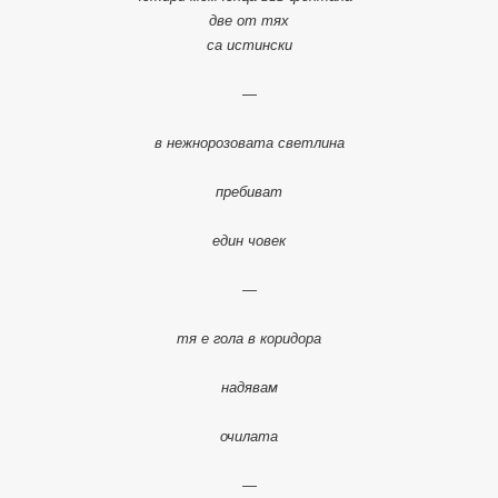
две от тях
са истински
—
в нежнорозовата светлина
пребиват
един човек
—
тя е гола в коридора
надявам
очилата
—