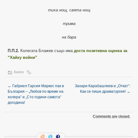
тиха нощ, свята нощ
трима
на бара
П.П.2.
Колегата Блажев също има
доста позитивна оценка за
“Хайку войни”
.
Книги
←
Габриел Гарсия Маркес пак в
Захари Карабашлиев и „Откат“:
България – „Любов по време на
Как се пише драматургия!
→
холера“ и „Сто години самота“
догодина!
Comments are closed.