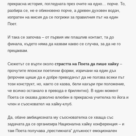
прекрасна история, погледната през очите на едно… порче. То,
разбира се, не е обикновено порче, а древен духовен водач,
изпратен на мисия да се погрижи за правилния път на един
Поет.
И така се започва – от първия им плашлив контакт, та до
финала, където няма да казвам какво се случва, за да не го
прецаквам.
Сюжетът се върти около
страстта на Поета да пише хайку
–
прочутите японски поетични форми, изричани на един дъх
(впрочем щеше да е добре преводачът да не ползва всеки път
този конструкт, но, както се казва, бели кахъри при положение,
че всичко останало в превода е брилянтно). В един момент
Поета се оказва доволно влюбен в прекрасна учителка по йога и
член и съосновател на хайку-клуб.
Да, обаче амбициозната му съоснователка се хваща със
задачата да се организира Национална хайку конференция – и
там Поета получава „престижната“ длъжност емоционален