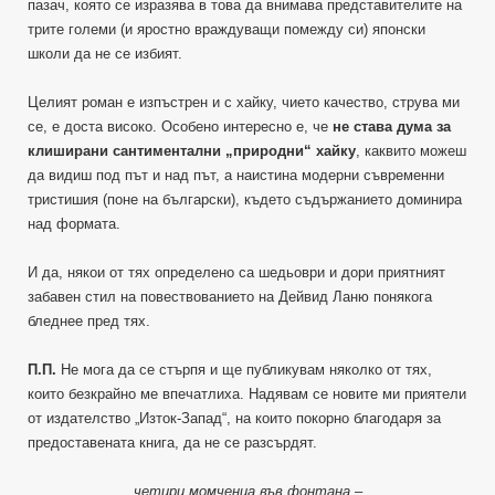
пазач, която се изразява в това да внимава представителите на
трите големи (и яростно враждуващи помежду си) японски
школи да не се избият.
Целият роман е изпъстрен и с хайку, чието качество, струва ми
се, е доста високо. Особено интересно е, че
не става дума за
клиширани сантиментални „природни“ хайку
, каквито можеш
да видиш под път и над път, а наистина модерни съвременни
тристишия (поне на български), където съдържанието доминира
над формата.
И да, някои от тях определено са шедьоври и дори приятният
забавен стил на повествованието на Дейвид Ланю понякога
бледнее пред тях.
П.П.
Не мога да се стърпя и ще публикувам няколко от тях,
които безкрайно ме впечатлиха. Надявам се новите ми приятели
от издателство „Изток-Запад“, на които покорно благодаря за
предоставената книга, да не се разсърдят.
четири момченца във фонтана –